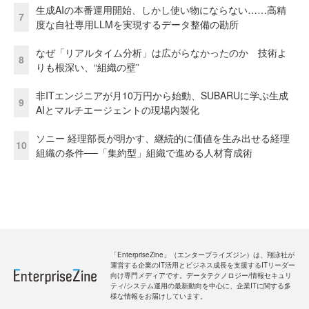
生成AIの本番運用開始、しかし使い物にならない……高精
7
度な自社専用LLMを実現するデータ整備の勘所
なぜ「リアルタイム分析」は広がらなかったのか 技術よ
8
りも根深い、“組織の壁”
非ITエンジニアが月10万円から始動、SUBARUに学ぶ生成
9
AIとマルチエージェントの現場内製化
ソニー 経理部長が明かす、継続的に価値を生み出せる経理
10
組織の条件──「集約型」組織で進める人材育成術
「EnterpriseZine」（エンタープライズジン）は、翔泳社が
運営する企業のIT活用とビジネス成長を支援するITリーダー
向け専門メディアです。データテクノロジー/情報セキュリ
ティ/システム運用の最新動向を中心に、企業ITに関する多
様な情報をお届けしています。