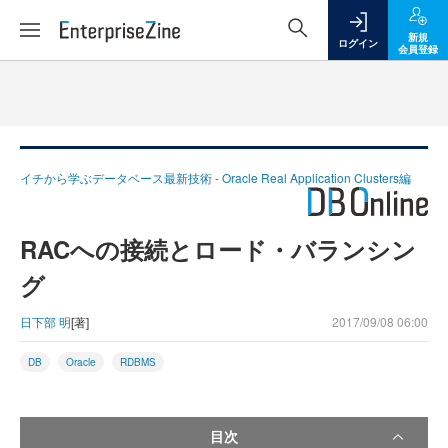
新規
ログイン
会員登録
イチから学ぶデータベース最新技術 - Oracle Real Application Clusters編
RACへの接続とロード・バランシン
グ
日下部 明
[著]
2017/09/08 06:00
DB
Oracle
RDBMS
目次