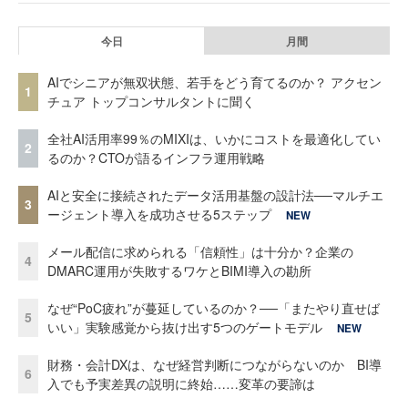
今日
月間
AIでシニアが無双状態、若手をどう育てるのか？ アクセン
1
チュア トップコンサルタントに聞く
全社AI活用率99％のMIXIは、いかにコストを最適化してい
2
るのか？CTOが語るインフラ運用戦略
AIと安全に接続されたデータ活用基盤の設計法──マルチエ
3
ージェント導入を成功させる5ステップ
NEW
メール配信に求められる「信頼性」は十分か？企業の
4
DMARC運用が失敗するワケとBIMI導入の勘所
なぜ“PoC疲れ”が蔓延しているのか？──「またやり直せば
5
いい」実験感覚から抜け出す5つのゲートモデル
NEW
財務・会計DXは、なぜ経営判断につながらないのか BI導
6
入でも予実差異の説明に終始……変革の要諦は