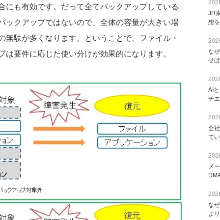
2026
合にも有効です。だって全てバックアップしている
JR
バックアップではないので、全体の容量が大きい場
想を
の無駄が多くなります。ということで、ファイル・
2026
なぜ
プは要件に応じた使い分けが効果的になります。
せば
2026
AI
チエ
2026
全社
てい
2026
メー
DM
2026
なぜ
より