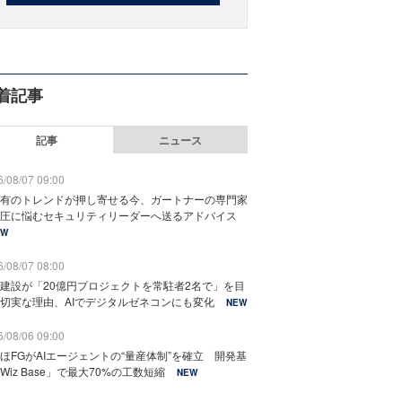
着記事
記事
ニュース
/08/07 09:00
有のトレンドが押し寄せる今、ガートナーの専門家
圧に悩むセキュリティリーダーへ送るアドバイス
EW
/08/07 08:00
建設が「20億円プロジェクトを常駐者2名で」を目
切実な理由、AIでデジタルゼネコンにも変化
NEW
/08/06 09:00
ほFGがAIエージェントの“量産体制”を確立 開発基
Wiz Base」で最大70%の工数短縮
NEW