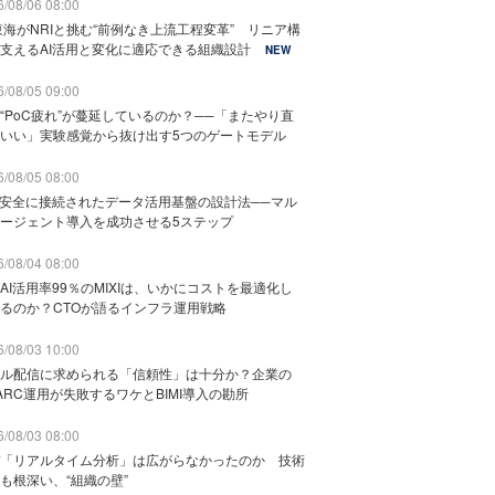
/08/06 08:00
東海がNRIと挑む“前例なき上流工程変革” リニア構
支えるAI活用と変化に適応できる組織設計
NEW
/08/05 09:00
“PoC疲れ”が蔓延しているのか？──「またやり直
いい」実験感覚から抜け出す5つのゲートモデル
/08/05 08:00
と安全に接続されたデータ活用基盤の設計法──マル
ージェント導入を成功させる5ステップ
/08/04 08:00
AI活用率99％のMIXIは、いかにコストを最適化し
るのか？CTOが語るインフラ運用戦略
/08/03 10:00
ル配信に求められる「信頼性」は十分か？企業の
ARC運用が失敗するワケとBIMI導入の勘所
/08/03 08:00
「リアルタイム分析」は広がらなかったのか 技術
も根深い、“組織の壁”