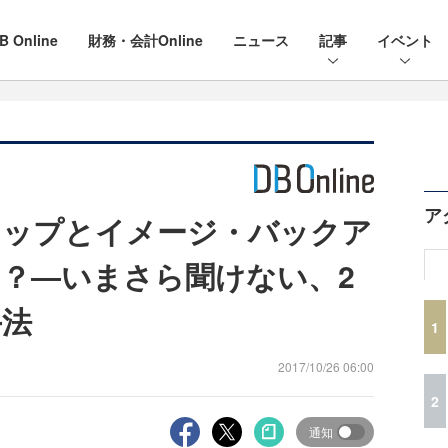
B Online
財務・会計Online
ニュース
記事
イベント
ア
アップとイメージ・バックア
？―いまさら聞けない、2
手法
1
2017/10/26 06:00
2
通知