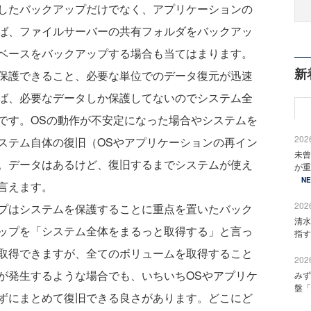
したバックアップだけでなく、アプリケーションの
ば、ファイルサーバーの共有フォルダをバックアッ
ベースをバックアップする場合も当てはまります。
新
保護できること、必要な単位でのデータ復元が迅速
ば、必要なデータしか保護してないのでシステム全
です。OSの動作が不安定になった場合やシステムを
2026
ステム自体の復旧（OSやアプリケーションの再イン
未曾
。データはあるけど、復旧するまでシステムが使え
が重
N
言えます。
2026
プはシステムを保護することに重点を置いたバック
清水
ップを「システム全体をまるっと取得する」と言っ
指す
取得できますが、全てのボリュームを取得すること
2026
が発生するような場合でも、いちいちOSやアプリケ
みず
盤「
ずにまとめて復旧できる良さがあります。どこにど