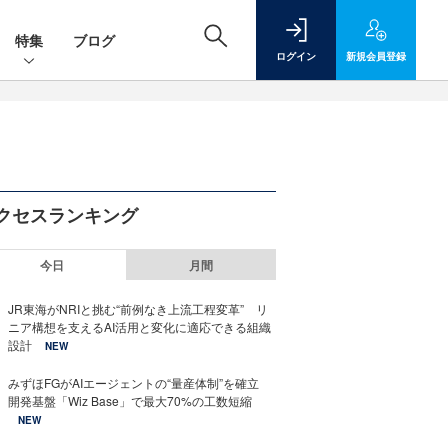
特集
ブログ
ログイン
新規
会員登録
クセスランキング
今日
月間
JR東海がNRIと挑む“前例なき上流工程変革” リ
ニア構想を支えるAI活用と変化に適応できる組織
設計
NEW
みずほFGがAIエージェントの“量産体制”を確立
開発基盤「Wiz Base」で最大70%の工数短縮
NEW