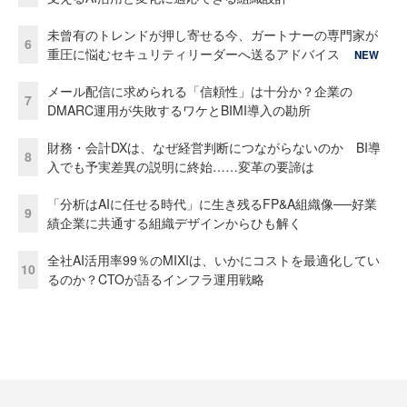
未曾有のトレンドが押し寄せる今、ガートナーの専門家が
6
重圧に悩むセキュリティリーダーへ送るアドバイス
NEW
メール配信に求められる「信頼性」は十分か？企業の
7
DMARC運用が失敗するワケとBIMI導入の勘所
財務・会計DXは、なぜ経営判断につながらないのか BI導
8
入でも予実差異の説明に終始……変革の要諦は
「分析はAIに任せる時代」に生き残るFP&A組織像──好業
9
績企業に共通する組織デザインからひも解く
全社AI活用率99％のMIXIは、いかにコストを最適化してい
10
るのか？CTOが語るインフラ運用戦略