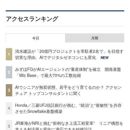
アクセスランキング
今日
月間
清水建設が「20億円プロジェクトを常駐者2名で」を目指す
1
切実な理由、AIでデジタルゼネコンにも変化
NEW
みずほFGがAIエージェントの“量産体制”を確立 開発基盤
2
「Wiz Base」で最大70%の工数短縮
AIでシニアが無双状態、若手をどう育てるのか？ アクセン
3
チュア トップコンサルタントに聞く
Honda／三菱UFJ信託銀行が挑む、“統治”と“俊敏性”を共存
4
させたSnowflake基盤構築
JR東海がNRIと挑む“前例なき上流工程変革” リニア構想を
5
支えるAI活用と変化に適応できる組織設計