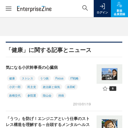
新規
ログイン
会員登録
「健康」に関する記事とニュース
気になる小沢幹事長の心臓病
健康
ストレス
うつ病
Focus
IT戦略
小沢一郎
民主党
政治家と病気
永田町
6
政権交代
参院選
陸山会
持病
2010/01/19
「うつ」を防げ！エンジニアという仕事のスト
レス構造を理解する～台頭するメンタルヘルス