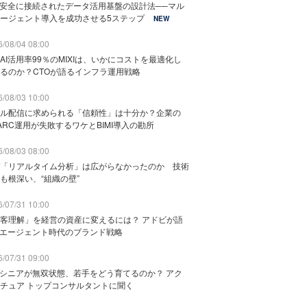
と安全に接続されたデータ活用基盤の設計法──マル
ージェント導入を成功させる5ステップ
NEW
/08/04 08:00
AI活用率99％のMIXIは、いかにコストを最適化し
るのか？CTOが語るインフラ運用戦略
/08/03 10:00
ル配信に求められる「信頼性」は十分か？企業の
ARC運用が失敗するワケとBIMI導入の勘所
/08/03 08:00
「リアルタイム分析」は広がらなかったのか 技術
も根深い、“組織の壁”
/07/31 10:00
客理解」を経営の資産に変えるには？ アドビが語
Iエージェント時代のブランド戦略
/07/31 09:00
でシニアが無双状態、若手をどう育てるのか？ アク
チュア トップコンサルタントに聞く