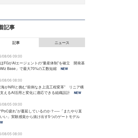
着記事
記事
ニュース
/08/06 09:00
ほFGがAIエージェントの“量産体制”を確立 開発基
Wiz Base」で最大70%の工数短縮
NEW
/08/06 08:00
東海がNRIと挑む“前例なき上流工程変革” リニア構
支えるAI活用と変化に適応できる組織設計
NEW
/08/05 09:00
“PoC疲れ”が蔓延しているのか？──「またやり直
いい」実験感覚から抜け出す5つのゲートモデル
EW
/08/05 08:00