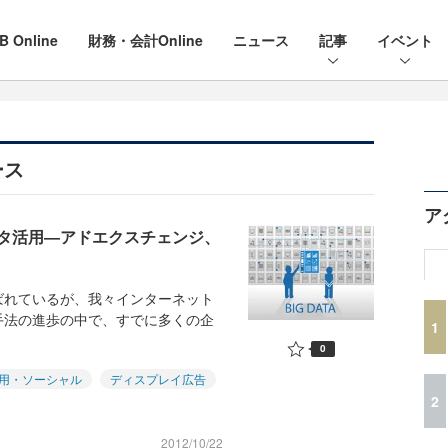
B Online
財務・会計Online
ニュース
記事
イベント
ース
ア
タ活用―アドエクスチェンジ、
ばれているが、我々インターネット
手法の進歩の中で、すでに多くの企
1
0
用・ソーシャル
ディスプレイ広告
2
2012/10/22