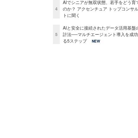
AIでシニアが無双状態、若手をどう育
4
のか？ アクセンチュア トップコンサ
トに聞く
AIと安全に接続されたデータ活用基盤
5
計法──マルチエージェント導入を成
る5ステップ
NEW