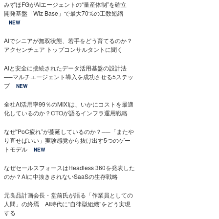
みずほFGがAIエージェントの“量産体制”を確立
開発基盤「Wiz Base」で最大70%の工数短縮
NEW
AIでシニアが無双状態、若手をどう育てるのか？
アクセンチュア トップコンサルタントに聞く
AIと安全に接続されたデータ活用基盤の設計法
──マルチエージェント導入を成功させる5ステッ
プ
NEW
全社AI活用率99％のMIXIは、いかにコストを最適
化しているのか？CTOが語るインフラ運用戦略
なぜ“PoC疲れ”が蔓延しているのか？──「またや
り直せばいい」実験感覚から抜け出す5つのゲー
トモデル
NEW
なぜセールスフォースはHeadless 360を発表した
のか？AIに中抜きされないSaaSの生存戦略
元良品計画会長・堂前氏が語る「作業員としての
人間」の終焉 AI時代に“自律型組織”をどう実現
する