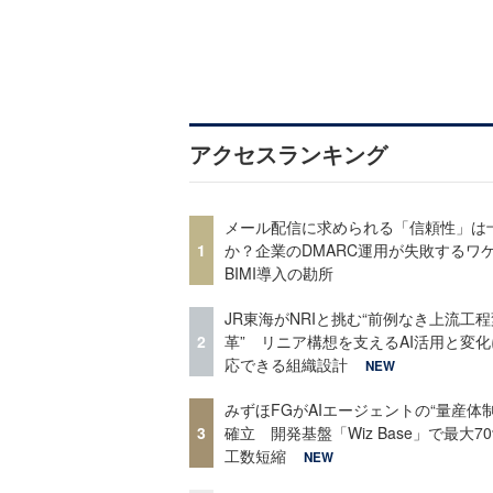
アクセスランキング
メール配信に求められる「信頼性」は
1
か？企業のDMARC運用が失敗するワ
BIMI導入の勘所
JR東海がNRIと挑む“前例なき上流工程
2
革” リニア構想を支えるAI活用と変
応できる組織設計
NEW
みずほFGがAIエージェントの“量産体制
3
確立 開発基盤「Wiz Base」で最大7
工数短縮
NEW