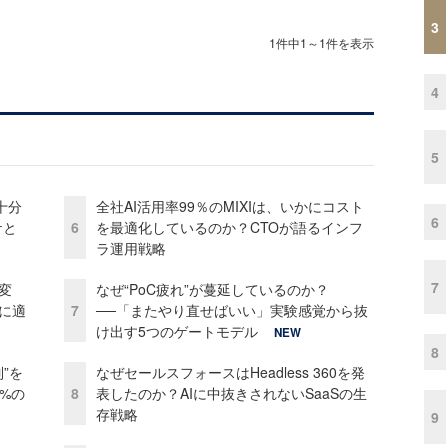
3
1件中1～1件を表示
4
5
十分
全社AI活用率99％のMIXIは、いかにコスト
6
ケと
6
を最適化しているのか？CTOが語るインフ
ラ運用戦略
7
変
なぜ“PoC疲れ”が蔓延しているのか？
化に適
7
──「またやり直せばいい」実験感覚から抜
け出す5つのゲートモデル
NEW
8
”を
なぜセールスフォースはHeadless 360を発
0%の
8
表したのか？AIに中抜きされないSaaSの生
存戦略
9