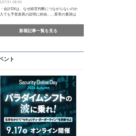
/07/31 08:00
務・会計DXは、なぜ経営判断につながらないのか
導入でも予実差異の説明に終始……変革の要諦は
新着記事一覧を見る
ベント