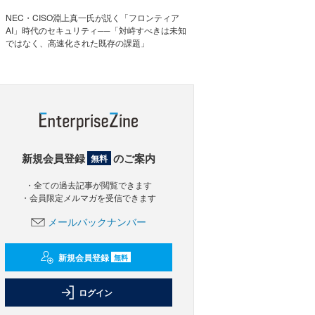
NEC・CISO淵上真一氏が説く「フロンティア
AI」時代のセキュリティ──「対峙すべきは未知
ではなく、高速化された既存の課題」
新規会員登録
のご案内
無料
・全ての過去記事が閲覧できます
・会員限定メルマガを受信できます
メールバックナンバー
新規会員登録
無料
ログイン