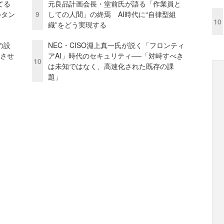
てる
元良品計画会長・堂前氏が語る「作業員と
ルタン
9
しての人間」の終焉 AI時代に“自律型組
10
織”をどう実現する
の設
NEC・CISO淵上真一氏が説く「フロンティ
功させ
アAI」時代のセキュリティ──「対峙すべき
10
は未知ではなく、高速化された既存の課
題」