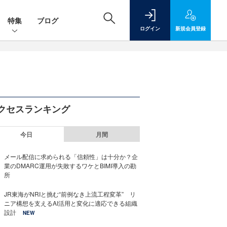
特集
ブログ
ログイン
新規
会員登録
クセスランキング
今日
月間
メール配信に求められる「信頼性」は十分か？企
業のDMARC運用が失敗するワケとBIMI導入の勘
所
JR東海がNRIと挑む“前例なき上流工程変革” リ
ニア構想を支えるAI活用と変化に適応できる組織
設計
NEW