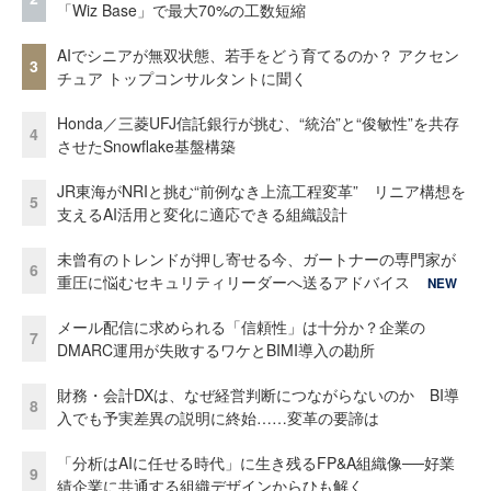
「Wiz Base」で最大70%の工数短縮
AIでシニアが無双状態、若手をどう育てるのか？ アクセン
3
チュア トップコンサルタントに聞く
Honda／三菱UFJ信託銀行が挑む、“統治”と“俊敏性”を共存
4
させたSnowflake基盤構築
JR東海がNRIと挑む“前例なき上流工程変革” リニア構想を
5
支えるAI活用と変化に適応できる組織設計
未曾有のトレンドが押し寄せる今、ガートナーの専門家が
6
重圧に悩むセキュリティリーダーへ送るアドバイス
NEW
メール配信に求められる「信頼性」は十分か？企業の
7
DMARC運用が失敗するワケとBIMI導入の勘所
財務・会計DXは、なぜ経営判断につながらないのか BI導
8
入でも予実差異の説明に終始……変革の要諦は
「分析はAIに任せる時代」に生き残るFP&A組織像──好業
9
績企業に共通する組織デザインからひも解く