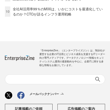
全社AI活用率99％のMIXIは、いかにコストを最適化してい
10
るのか？CTOが語るインフラ運用戦略
「EnterpriseZine」（エンタープライズジン）は、翔泳社が
運営する企業のIT活用とビジネス成長を支援するITリーダー
向け専門メディアです。データテクノロジー/情報セキュリ
ティ/システム運用の最新動向を中心に、企業ITに関する多
様な情報をお届けしています。
メールバックナンバー
記事掲載のご依頼
広告掲載のご案内