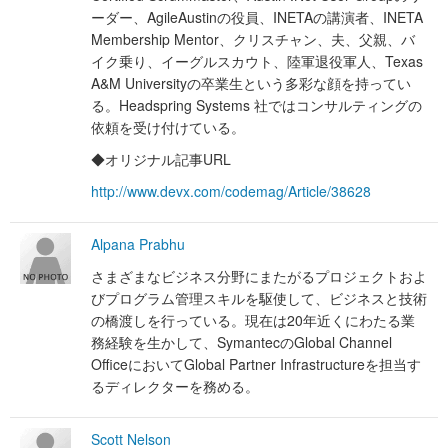
ーダー、AgileAustinの役員、INETAの講演者、INETA
Membership Mentor、クリスチャン、夫、父親、バ
イク乗り、イーグルスカウト、陸軍退役軍人、Texas
A&M Universityの卒業生という多彩な顔を持ってい
る。Headspring Systems 社ではコンサルティングの
依頼を受け付けている。
◆オリジナル記事URL
http://www.devx.com/codemag/Article/38628
Alpana Prabhu
さまざまなビジネス分野にまたがるプロジェクトおよ
びプログラム管理スキルを駆使して、ビジネスと技術
の橋渡しを行っている。現在は20年近くにわたる業
務経験を生かして、SymantecのGlobal Channel
OfficeにおいてGlobal Partner Infrastructureを担当す
るディレクターを務める。
Scott Nelson