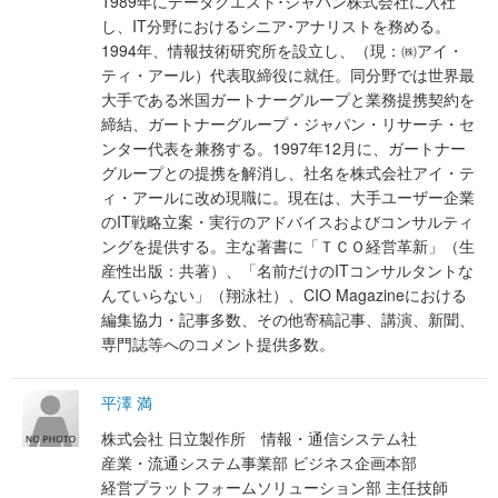
1989年にデータクエスト･ジャパン株式会社に入社
し、IT分野におけるシニア･アナリストを務める。
1994年、情報技術研究所を設立し、（現：㈱アイ・
ティ・アール）代表取締役に就任。同分野では世界最
大手である米国ガートナーグループと業務提携契約を
締結、ガートナーグループ・ジャパン・リサーチ・セ
ンター代表を兼務する。1997年12月に、ガートナー
グループとの提携を解消し、社名を株式会社アイ・テ
ィ・アールに改め現職に。現在は、大手ユーザー企業
のIT戦略立案・実行のアドバイスおよびコンサルティ
ングを提供する。主な著書に「ＴＣＯ経営革新」（生
産性出版：共著）、「名前だけのITコンサルタントな
んていらない」（翔泳社）、CIO Magazineにおける
編集協力・記事多数、その他寄稿記事、講演、新聞、
専門誌等へのコメント提供多数。
平澤 満
株式会社 日立製作所 情報・通信システム社
産業・流通システム事業部 ビジネス企画本部
経営プラットフォームソリューション部 主任技師