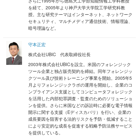
さらに1995年から徳島大工学部知能情報工学科教授
を経て、2005年より神戸大学大学院工学研究科教
授。主な研究テーマはインターネット、ネットワーク
セキュリティ、マルチメディア通信技術、情報理論、
暗号理論など。
守本正宏
株式会社UBIC 代表取締役社長
2003年株式会社UBICを設立。米国のフォレンジック
ツール企業と独占販売契約を締結。同年フォレンジッ
クツール及び技術トレーニング事業を開始。2005年5
月よりフォレンジックラボの運用を開始し、企業のコ
ンプライアンス支援としてコンピュータフォレジック
を活用した内部犯罪調査・監査のためのソリューショ
ンを提供。さらに米国などの訴訟時に必要な電子情報
開示に関する支援（Eディスカバリ）を行い、企業の
成長要因を阻害する法的リスクを予防・低減すること
により安定的な成長を促進する戦略予防法務サービス
を提供している。