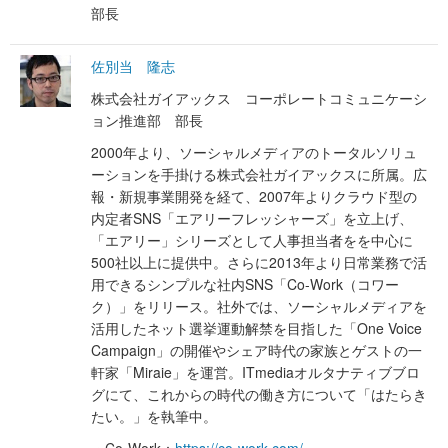
部長
佐別当 隆志
株式会社ガイアックス コーポレートコミュニケーシ
ョン推進部 部長
2000年より、ソーシャルメディアのトータルソリュ
ーションを手掛ける株式会社ガイアックスに所属。広
報・新規事業開発を経て、2007年よりクラウド型の
内定者SNS「エアリーフレッシャーズ」を立上げ、
「エアリー」シリーズとして人事担当者をを中心に
500社以上に提供中。さらに2013年より日常業務で活
用できるシンプルな社内SNS「Co-Work（コワー
ク）」をリリース。社外では、ソーシャルメディアを
活用したネット選挙運動解禁を目指した「One Voice
Campaign」の開催やシェア時代の家族とゲストの一
軒家「Miraie」を運営。ITmediaオルタナティブブロ
グにて、これからの時代の働き方について「はたらき
たい。」を執筆中。