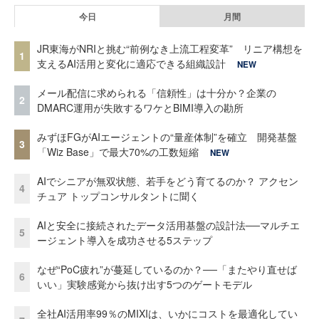
今日
月間
JR東海がNRIと挑む“前例なき上流工程変革” リニア構想を
1
支えるAI活用と変化に適応できる組織設計
NEW
メール配信に求められる「信頼性」は十分か？企業の
2
DMARC運用が失敗するワケとBIMI導入の勘所
みずほFGがAIエージェントの“量産体制”を確立 開発基盤
3
「Wiz Base」で最大70%の工数短縮
NEW
AIでシニアが無双状態、若手をどう育てるのか？ アクセン
4
チュア トップコンサルタントに聞く
AIと安全に接続されたデータ活用基盤の設計法──マルチエ
5
ージェント導入を成功させる5ステップ
なぜ“PoC疲れ”が蔓延しているのか？──「またやり直せば
6
いい」実験感覚から抜け出す5つのゲートモデル
全社AI活用率99％のMIXIは、いかにコストを最適化してい