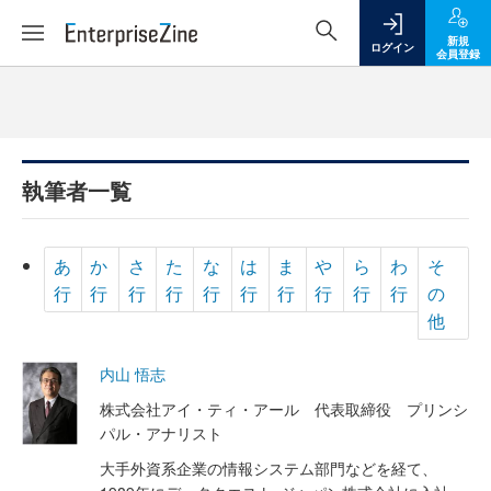
新規
ログイン
会員登録
執筆者一覧
あ
か
さ
た
な
は
ま
や
ら
わ
そ
行
行
行
行
行
行
行
行
行
行
の
他
内山 悟志
株式会社アイ・ティ・アール 代表取締役 プリンシ
パル・アナリスト
大手外資系企業の情報システム部門などを経て、