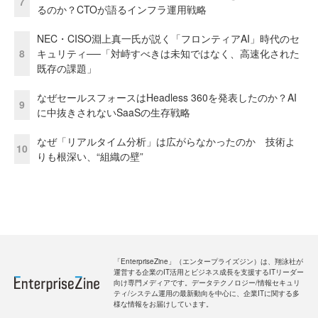
7
るのか？CTOが語るインフラ運用戦略
NEC・CISO淵上真一氏が説く「フロンティアAI」時代のセ
8
キュリティ──「対峙すべきは未知ではなく、高速化された
既存の課題」
なぜセールスフォースはHeadless 360を発表したのか？AI
9
に中抜きされないSaaSの生存戦略
なぜ「リアルタイム分析」は広がらなかったのか 技術よ
10
りも根深い、“組織の壁”
「EnterpriseZine」（エンタープライズジン）は、翔泳社が
運営する企業のIT活用とビジネス成長を支援するITリーダー
向け専門メディアです。データテクノロジー/情報セキュリ
ティ/システム運用の最新動向を中心に、企業ITに関する多
様な情報をお届けしています。