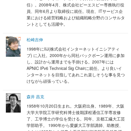
任）。2008年4月、株式会社ビーエスピー専務執行役
員、同年6月より取締役に就任。現在、ITサービス企
業における経営戦略および組織戦略分野のコンサルタ
ントとしても活躍中。
松崎吉伸
1998年にIIJ(株式会社インターネットイニシアティ
ブ) に入社。2000年から同社バックボーン運用に参加
し、設計から運用までを手掛ける。2007年には
APNIC IPv6 Technical Sig Chairに就任。より良いイ
ンターネットを目指してあれこれ楽しそうな事を見つ
けながら頑張っている。
森井 昌克
1958年10月20日生まれ。大阪府出身。1989年、大阪
大学大学院工学研究科博士後期課程通信工学専攻修
了、工学博士の学位を受ける。同年、京都工繊大工芸
学部助手。 1990年から愛媛大工学部講師、助教授、