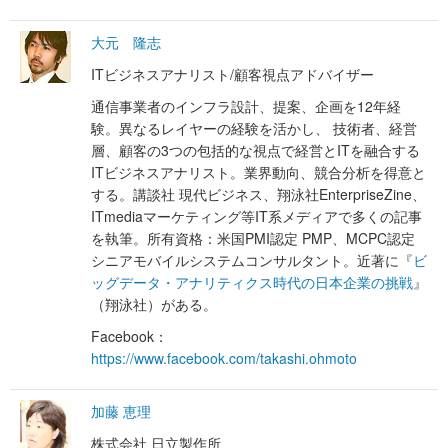
大元 隆志
ITビジネスアナリスト/顧客視点アドバイザー
通信事業者のインフラ設計、提案、企画を12年経
験。異なるレイヤーの経験を活かし、 技術者、経営
層、顧客の3つの包括的な視点で経営とITを融合する
ITビジネスアナリスト。業界動向、競合分析を得意と
する。講談社 現代ビジネス、翔泳社EnterpriseZine、
ITmediaマーケティング等IT系メディアで多くの記事
を執筆。所有資格：米国PMI認定 PMP、MCPC認定
シニアモバイルシステムコンサルタント。近著に『
ビ
ッグデータ・アナリティクス時代の日本企業の挑戦
』
（翔泳社）がある。
Facebook：
https://www.facebook.com/takashi.ohmoto
加藤 恵理
株式会社 日立製作所