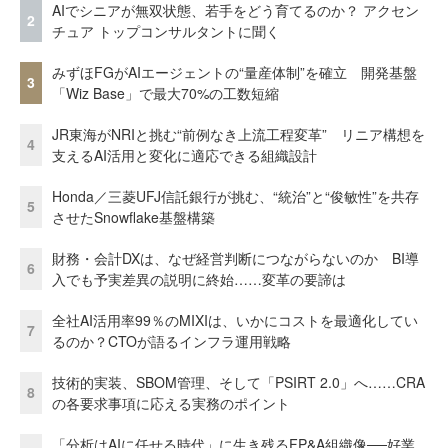
AIでシニアが無双状態、若手をどう育てるのか？ アクセン
2
チュア トップコンサルタントに聞く
みずほFGがAIエージェントの“量産体制”を確立 開発基盤
3
「Wiz Base」で最大70%の工数短縮
JR東海がNRIと挑む“前例なき上流工程変革” リニア構想を
4
支えるAI活用と変化に適応できる組織設計
Honda／三菱UFJ信託銀行が挑む、“統治”と“俊敏性”を共存
5
させたSnowflake基盤構築
財務・会計DXは、なぜ経営判断につながらないのか BI導
6
入でも予実差異の説明に終始……変革の要諦は
全社AI活用率99％のMIXIは、いかにコストを最適化してい
7
るのか？CTOが語るインフラ運用戦略
技術的実装、SBOM管理、そして「PSIRT 2.0」へ……CRA
8
の各要求事項に応える実務のポイント
「分析はAIに任せる時代」に生き残るFP&A組織像──好業