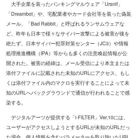
大手企業を装ったバンキングマルウェア「Ursnif」
「Dreambot」や、宅配業者やカード会社等を装った偽装
メール、「Bad Rabbit」と呼ばれるランサムウェアな
ど、昨年も日本で様々なサイバー攻撃による被害が後を
絶たず、日本サイバー犯罪対策センター（JC3）や情報
処理推進機構（IPA）等からも多くの注意喚起情報が公
開された。被害の経緯は、メール受信により本文または
添付ファイルに記載された未知のURLにアクセス、もし
くは添付ファイル内のマクロを実行することによって未
知のURLへバックグラウンドで通信が行われることで感
染する。
デジタルアーツが提供する「i-FILTER」Ver.10には、
ユーザーがアクセスしようとするURLが未知のURLだっ
た場合、個人情報を含むパラメーターを取り除いたURL