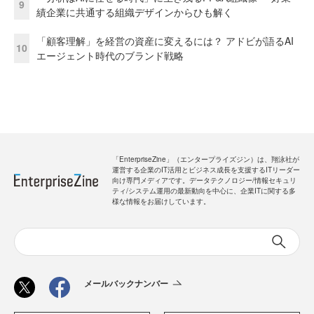
9
績企業に共通する組織デザインからひも解く
「顧客理解」を経営の資産に変えるには？ アドビが語るAI
10
エージェント時代のブランド戦略
「EnterpriseZine」（エンタープライズジン）は、翔泳社が
運営する企業のIT活用とビジネス成長を支援するITリーダー
向け専門メディアです。データテクノロジー/情報セキュリ
ティ/システム運用の最新動向を中心に、企業ITに関する多
様な情報をお届けしています。
メールバックナンバー