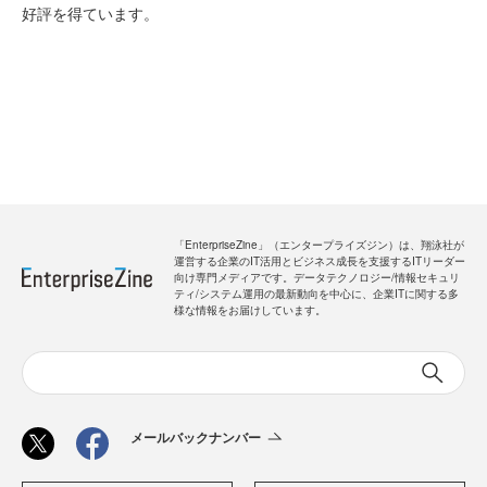
好評を得ています。
「EnterpriseZine」（エンタープライズジン）は、翔泳社が
運営する企業のIT活用とビジネス成長を支援するITリーダー
向け専門メディアです。データテクノロジー/情報セキュリ
ティ/システム運用の最新動向を中心に、企業ITに関する多
様な情報をお届けしています。
メールバックナンバー