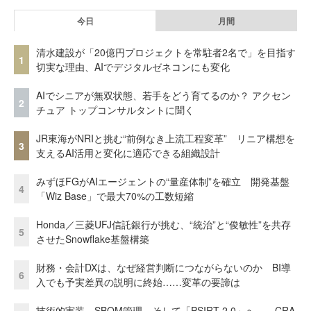
今日
月間
清水建設が「20億円プロジェクトを常駐者2名で」を目指す
1
切実な理由、AIでデジタルゼネコンにも変化
AIでシニアが無双状態、若手をどう育てるのか？ アクセン
2
チュア トップコンサルタントに聞く
JR東海がNRIと挑む“前例なき上流工程変革” リニア構想を
3
支えるAI活用と変化に適応できる組織設計
みずほFGがAIエージェントの“量産体制”を確立 開発基盤
4
「Wiz Base」で最大70%の工数短縮
Honda／三菱UFJ信託銀行が挑む、“統治”と“俊敏性”を共存
5
させたSnowflake基盤構築
財務・会計DXは、なぜ経営判断につながらないのか BI導
6
入でも予実差異の説明に終始……変革の要諦は
技術的実装、SBOM管理、そして「PSIRT 2.0」へ……CRA