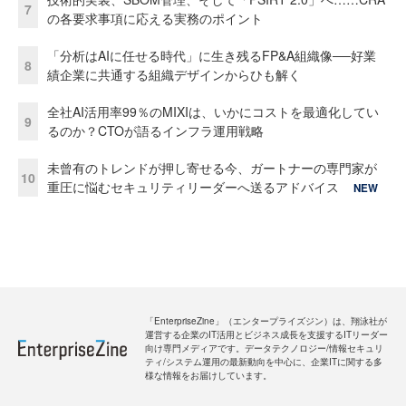
7
の各要求事項に応える実務のポイント
「分析はAIに任せる時代」に生き残るFP&A組織像──好業
8
績企業に共通する組織デザインからひも解く
全社AI活用率99％のMIXIは、いかにコストを最適化してい
9
るのか？CTOが語るインフラ運用戦略
未曾有のトレンドが押し寄せる今、ガートナーの専門家が
10
重圧に悩むセキュリティリーダーへ送るアドバイス
NEW
「EnterpriseZine」（エンタープライズジン）は、翔泳社が
運営する企業のIT活用とビジネス成長を支援するITリーダー
向け専門メディアです。データテクノロジー/情報セキュリ
ティ/システム運用の最新動向を中心に、企業ITに関する多
様な情報をお届けしています。