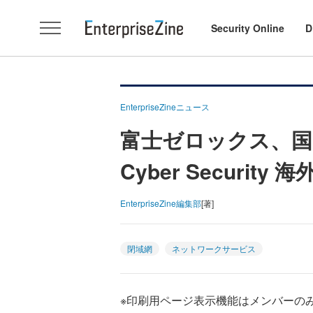
Security Online
D
EnterpriseZineニュース
富士ゼロックス、国
Cyber Securi
EnterpriseZine編集部
[著]
閉域網
ネットワークサービス
※印刷用ページ表示機能はメンバーの