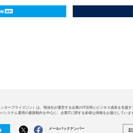
登録
無料
Zine」（エンタープライズジン）は、翔泳社が運営する企業のIT活用とビジネス成長を支
ィ/システム運用の最新動向を中心に、企業ITに関する多様な情報をお届けしていま
メールバックナンバー
記
録