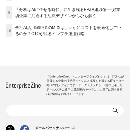
「分析はAIに任せる時代」に生き残るFP&A組織像──好業
9
績企業に共通する組織デザインからひも解く
全社AI活用率99％のMIXIは、いかにコストを最適化してい
10
るのか？CTOが語るインフラ運用戦略
「EnterpriseZine」（エンタープライズジン）は、翔泳社が
運営する企業のIT活用とビジネス成長を支援するITリーダー
向け専門メディアです。データテクノロジー/情報セキュリ
ティ/システム運用の最新動向を中心に、企業ITに関する多
様な情報をお届けしています。
メールバックナンバー