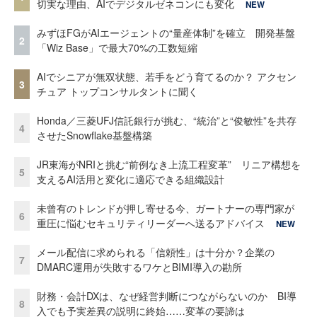
切実な理由、AIでデジタルゼネコンにも変化
NEW
みずほFGがAIエージェントの“量産体制”を確立 開発基盤
2
「Wiz Base」で最大70%の工数短縮
AIでシニアが無双状態、若手をどう育てるのか？ アクセン
3
チュア トップコンサルタントに聞く
Honda／三菱UFJ信託銀行が挑む、“統治”と“俊敏性”を共存
4
させたSnowflake基盤構築
JR東海がNRIと挑む“前例なき上流工程変革” リニア構想を
5
支えるAI活用と変化に適応できる組織設計
未曾有のトレンドが押し寄せる今、ガートナーの専門家が
6
重圧に悩むセキュリティリーダーへ送るアドバイス
NEW
メール配信に求められる「信頼性」は十分か？企業の
7
DMARC運用が失敗するワケとBIMI導入の勘所
財務・会計DXは、なぜ経営判断につながらないのか BI導
8
入でも予実差異の説明に終始……変革の要諦は