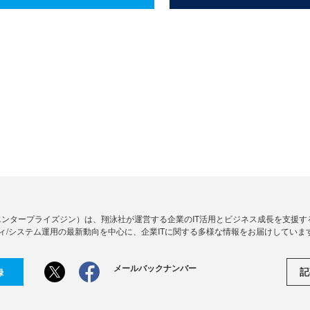
Zine」（エンタープライズジン）は、翔泳社が運営する企業のIT活用とビジネス成長を支
ィ/システム運用の最新動向を中心に、企業ITに関する多様な情報をお届けしていま
メールバックナンバー
記
録