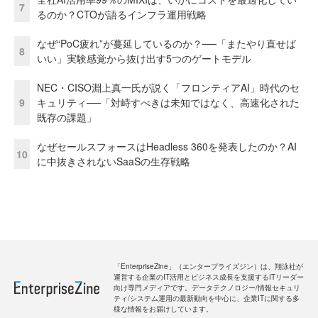
7
るのか？CTOが語るインフラ運用戦略
なぜ“PoC疲れ”が蔓延しているのか？──「またやり直せば
8
いい」実験感覚から抜け出す5つのゲートモデル
NEC・CISO淵上真一氏が説く「フロンティアAI」時代のセ
9
キュリティ──「対峙すべきは未知ではなく、高速化された
既存の課題」
なぜセールスフォースはHeadless 360を発表したのか？AI
10
に中抜きされないSaaSの生存戦略
「EnterpriseZine」（エンタープライズジン）は、翔泳社が
運営する企業のIT活用とビジネス成長を支援するITリーダー
向け専門メディアです。データテクノロジー/情報セキュリ
ティ/システム運用の最新動向を中心に、企業ITに関する多
様な情報をお届けしています。