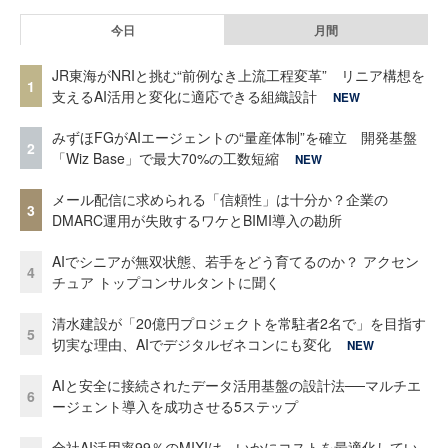
今日
月間
JR東海がNRIと挑む“前例なき上流工程変革” リニア構想を
1
支えるAI活用と変化に適応できる組織設計
NEW
みずほFGがAIエージェントの“量産体制”を確立 開発基盤
2
「Wiz Base」で最大70%の工数短縮
NEW
メール配信に求められる「信頼性」は十分か？企業の
3
DMARC運用が失敗するワケとBIMI導入の勘所
AIでシニアが無双状態、若手をどう育てるのか？ アクセン
4
チュア トップコンサルタントに聞く
清水建設が「20億円プロジェクトを常駐者2名で」を目指す
5
切実な理由、AIでデジタルゼネコンにも変化
NEW
AIと安全に接続されたデータ活用基盤の設計法──マルチエ
6
ージェント導入を成功させる5ステップ
全社AI活用率99％のMIXIは、いかにコストを最適化してい