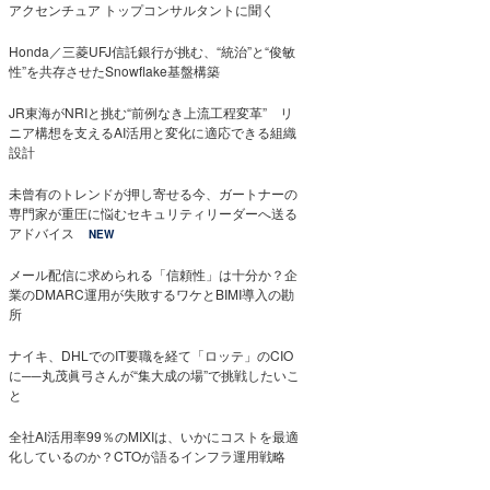
アクセンチュア トップコンサルタントに聞く
Honda／三菱UFJ信託銀行が挑む、“統治”と“俊敏
性”を共存させたSnowflake基盤構築
JR東海がNRIと挑む“前例なき上流工程変革” リ
ニア構想を支えるAI活用と変化に適応できる組織
設計
未曾有のトレンドが押し寄せる今、ガートナーの
専門家が重圧に悩むセキュリティリーダーへ送る
アドバイス
NEW
メール配信に求められる「信頼性」は十分か？企
業のDMARC運用が失敗するワケとBIMI導入の勘
所
ナイキ、DHLでのIT要職を経て「ロッテ」のCIO
に──丸茂眞弓さんが“集大成の場”で挑戦したいこ
と
全社AI活用率99％のMIXIは、いかにコストを最適
化しているのか？CTOが語るインフラ運用戦略