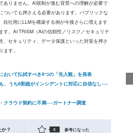
でありません。AI規制が進む背景への理解が必要で
についても押さえる必要があります。パブリックな
、自社用にLLMを構築する例が今後さらに増えます
。AI TRiSM（AIの信頼性／リスク／セキュリテ
頼性、セキュリティ、データ保護といった対策を押さ
ります」
において払拭すべき4つの「先入観」を発表
置も、うち6割超がインシデントに対応に自信なし──
・クラウド契約に不満──ガートナー調査
たか？
参考になった
0