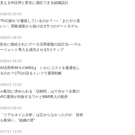
支えるAI活用と変化に適応できる組織設計
/08/05 09:00
“PoC疲れ”が蔓延しているのか？──「またやり直
いい」実験感覚から抜け出す5つのゲートモデル
/08/05 08:00
と安全に接続されたデータ活用基盤の設計法──マル
ージェント導入を成功させる5ステップ
/08/04 08:00
AI活用率99％のMIXIは、いかにコストを最適化し
るのか？CTOが語るインフラ運用戦略
/08/03 10:00
ル配信に求められる「信頼性」は十分か？企業の
ARC運用が失敗するワケとBIMI導入の勘所
/08/03 08:00
「リアルタイム分析」は広がらなかったのか 技術
も根深い、“組織の壁”
/07/31 10:00