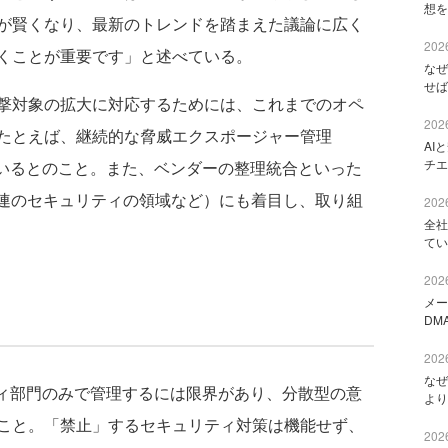
想を
が賢くなり、最新のトレンドを踏まえた議論に広く
2026
くことが重要です」と述べている。
なぜ
せば
撃対象の拡大に対応するためには、これまでのオペ
2026
たとえば、継続的な脅威エクスポージャー管理
AI
チエ
ているとのこと。また、ベンダーの整理統合といった
関連のセキュリティの領域など）にも着目し、取り組
2026
全社
てい
2026
メー
DM
2026
なぜ
ィ部門のみで管理するには限界があり、分散型の意
より
こと。「禁止」するセキュリティ対策は機能せず、
2026