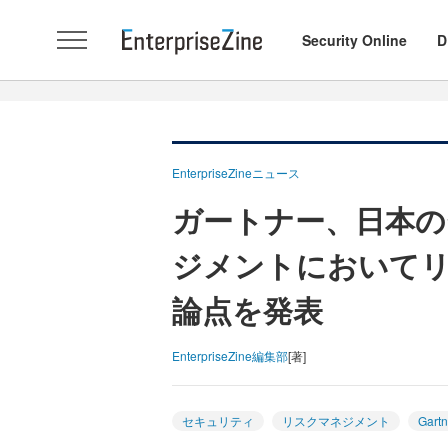
Security Online
D
EnterpriseZineニュース
ガートナー、日本
ジメントにおいて
論点を発表
EnterpriseZine編集部
[著]
セキュリティ
リスクマネジメント
Gartn