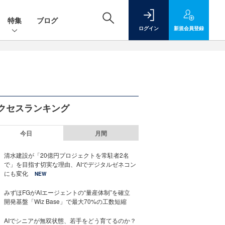
特集
ブログ
ログイン
新規
会員登録
クセスランキング
今日
月間
清水建設が「20億円プロジェクトを常駐者2名
で」を目指す切実な理由、AIでデジタルゼネコン
にも変化
NEW
みずほFGがAIエージェントの“量産体制”を確立
開発基盤「Wiz Base」で最大70%の工数短縮
AIでシニアが無双状態、若手をどう育てるのか？