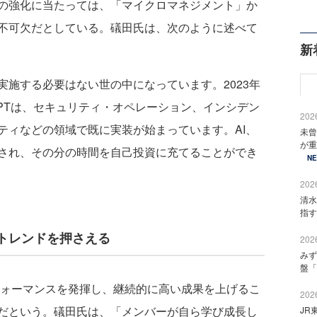
の強化に当たっては、「マイクロマネジメント」か
不可欠だとしている。礒田氏は、次のように述べて
新
施する必要はない世の中になっています。2023年
GPTは、セキュリティ・オペレーション、インシデン
2026
ティなどの領域で既に実装が始まっています。AI、
未曾
が重
され、その分の時間を自己投資に充てることができ
N
2026
清水
指す
トレンドを押さえる
2026
みず
盤「
ォーマンスを発揮し、継続的に高い成果を上げるこ
2026
だという。礒田氏は、「メンバーが自ら学び成長し
JR