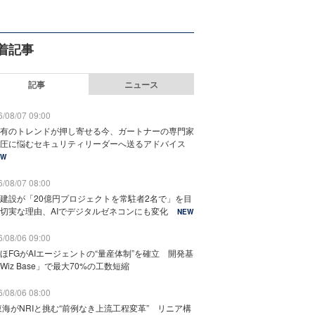
着記事
記事
ニュース
/08/07 09:00
有のトレンドが押し寄せる今、ガートナーの専門家
圧に悩むセキュリティリーダーへ送るアドバイス
EW
/08/07 08:00
建設が「20億円プロジェクトを常駐者2名で」を目
切実な理由、AIでデジタルゼネコンにも変化
NEW
/08/06 09:00
ほFGがAIエージェントの“量産体制”を確立 開発基
Wiz Base」で最大70%の工数短縮
/08/06 08:00
東海がNRIと挑む“前例なき上流工程変革” リニア構