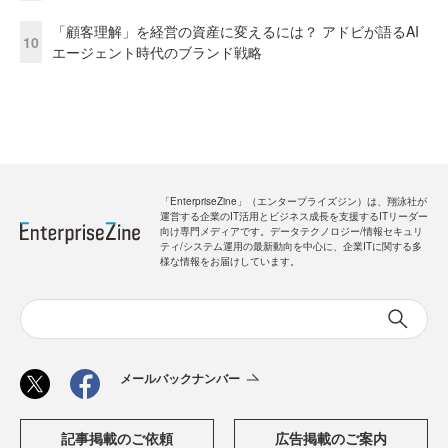
「顧客理解」を経営の資産に変えるには？ アドビが語るAI
10
エージェント時代のブランド戦略
「EnterpriseZine」（エンタープライズジン）は、翔泳社が
運営する企業のIT活用とビジネス成長を支援するITリーダー
向け専門メディアです。データテクノロジー/情報セキュリ
ティ/システム運用の最新動向を中心に、企業ITに関する多
様な情報をお届けしています。
メールバックナンバー
記事掲載のご依頼
広告掲載のご案内