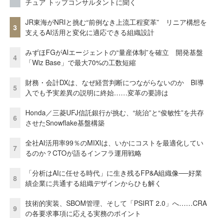
チュア トップコンサルタントに聞く
JR東海がNRIと挑む“前例なき上流工程変革” リニア構想を
3
支えるAI活用と変化に適応できる組織設計
みずほFGがAIエージェントの“量産体制”を確立 開発基盤
4
「Wiz Base」で最大70%の工数短縮
財務・会計DXは、なぜ経営判断につながらないのか BI導
5
入でも予実差異の説明に終始……変革の要諦は
Honda／三菱UFJ信託銀行が挑む、“統治”と“俊敏性”を共存
6
させたSnowflake基盤構築
全社AI活用率99％のMIXIは、いかにコストを最適化してい
7
るのか？CTOが語るインフラ運用戦略
「分析はAIに任せる時代」に生き残るFP&A組織像──好業
8
績企業に共通する組織デザインからひも解く
技術的実装、SBOM管理、そして「PSIRT 2.0」へ……CRA
9
の各要求事項に応える実務のポイント