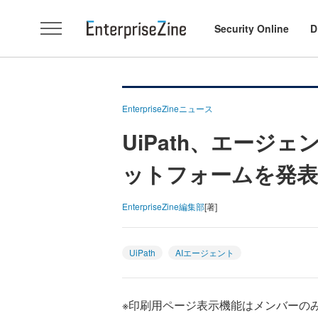
Security Online
D
EnterpriseZineニュース
UiPath、エー
ットフォームを発表
EnterpriseZine編集部
[著]
UiPath
AIエージェント
※印刷用ページ表示機能はメンバーの