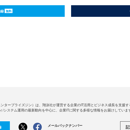
登録
無料
Zine」（エンタープライズジン）は、翔泳社が運営する企業のIT活用とビジネス成長を支
ィ/システム運用の最新動向を中心に、企業ITに関する多様な情報をお届けしていま
メールバックナンバー
記
録