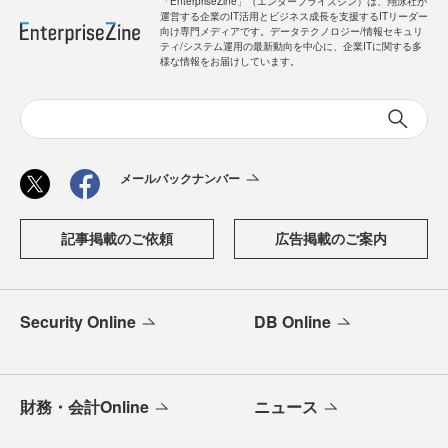
「EnterpriseZine」（エンタープライズジン）は、翔泳社が
運営する企業のIT活用とビジネス成長を支援するITリーダー
向け専門メディアです。データテクノロジー/情報セキュリ
ティ/システム運用の最新動向を中心に、企業ITに関する多
様な情報をお届けしています。
メールバックナンバー
記事掲載のご依頼
広告掲載のご案内
Security Online
DB Online
財務・会計Online
ニュース