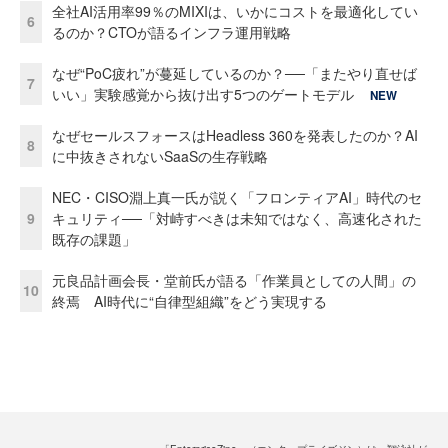
全社AI活用率99％のMIXIは、いかにコストを最適化してい
6
るのか？CTOが語るインフラ運用戦略
なぜ“PoC疲れ”が蔓延しているのか？──「またやり直せば
7
いい」実験感覚から抜け出す5つのゲートモデル
NEW
なぜセールスフォースはHeadless 360を発表したのか？AI
8
に中抜きされないSaaSの生存戦略
NEC・CISO淵上真一氏が説く「フロンティアAI」時代のセ
9
キュリティ──「対峙すべきは未知ではなく、高速化された
既存の課題」
元良品計画会長・堂前氏が語る「作業員としての人間」の
10
終焉 AI時代に“自律型組織”をどう実現する