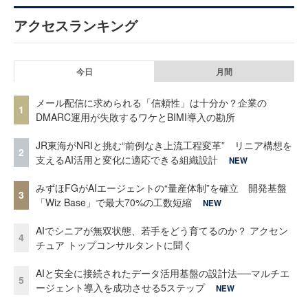
アクセスランキング
今日
月間
メール配信に求められる「信頼性」は十分か？企業の
1
DMARC運用が失敗するワケとBIMI導入の勘所
JR東海がNRIと挑む“前例なき上流工程変革” リニア構想を
2
支えるAI活用と変化に適応できる組織設計
NEW
みずほFGがAIエージェントの“量産体制”を確立 開発基盤
3
「Wiz Base」で最大70%の工数短縮
NEW
AIでシニアが無双状態、若手をどう育てるのか？ アクセン
4
チュア トップコンサルタントに聞く
AIと安全に接続されたデータ活用基盤の設計法──マルチエ
5
ージェント導入を成功させる5ステップ
NEW