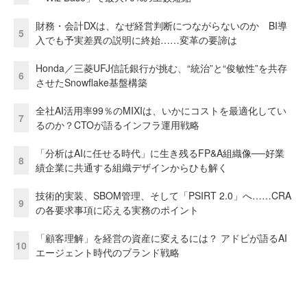
財務・会計DXは、なぜ経営判断につながらないのか BI導
5
入でも予実差異の説明に終始……変革の要諦は
Honda／三菱UFJ信託銀行が挑む、“統治”と“俊敏性”を共存
6
させたSnowflake基盤構築
全社AI活用率99％のMIXIは、いかにコストを最適化してい
7
るのか？CTOが語るインフラ運用戦略
「分析はAIに任せる時代」に生き残るFP&A組織像──好業
8
績企業に共通する組織デザインからひも解く
技術的実装、SBOM管理、そして「PSIRT 2.0」へ……CRA
9
の各要求事項に応える実務のポイント
「顧客理解」を経営の資産に変えるには？ アドビが語るAI
10
エージェント時代のブランド戦略