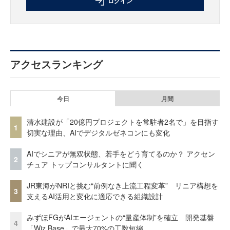
ログイン
アクセスランキング
今日
月間
清水建設が「20億円プロジェクトを常駐者2名で」を目指す
1
切実な理由、AIでデジタルゼネコンにも変化
AIでシニアが無双状態、若手をどう育てるのか？ アクセン
2
チュア トップコンサルタントに聞く
JR東海がNRIと挑む“前例なき上流工程変革” リニア構想を
3
支えるAI活用と変化に適応できる組織設計
みずほFGがAIエージェントの“量産体制”を確立 開発基盤
4
「Wiz Base」で最大70%の工数短縮