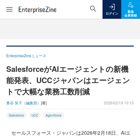
新規
ログイン
会員登録
EnterpriseZineニュース
SalesforceがAIエージェントの新機
能発表、UCCジャパンはエージェン
トで大幅な業務工数削減
奥谷 笑子（編集部）
[著]
2026/02/19 10:15
Salesforce
UCC
Agentforce
セールスフォース・ジャパンは2026年2月18日、AIエ