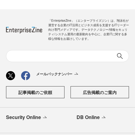
「EnterpriseZine」（エンタープライズジン）は、翔泳社が
運営する企業のIT活用とビジネス成長を支援するITリーダー
向け専門メディアです。データテクノロジー/情報セキュリ
ティ/システム運用の最新動向を中心に、企業ITに関する多
様な情報をお届けしています。
メールバックナンバー
記事掲載のご依頼
広告掲載のご案内
Security Online
DB Online