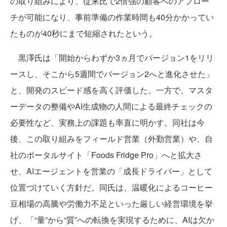
の取り組みにより、従来比で2倍強の顧客へのアプロー
チが可能になり、事前準備の作業時間も40分かかってい
たものが40秒にまで短縮されたという。
黒澤氏は「開始からわずか3ヵ月でバージョン1をリリ
ースし、そこから5週間でバージョン2へと進化させた」
と、開発のスピード感を高く評価した。一方で、マスタ
ーデータの整備やAI生成物の人間による最終チェックの
必要性など、実務上の課題も率直に明かす。同社は今
後、この取り組みをフィールド営業（外勤営業）や、自
社のポータルサイト「Foods Fridge Pro」へと拡大さ
せ、AIエージェントを営業の「成長ドライバー」として
位置づけていく方針だ。同氏は、温暖化によるコーヒー
豆相場の高騰や労働力不足といった厳しい経営環境を挙
げ、「“量”から“質”への転換を実現するために、AIは欠か