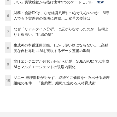
いい」実験感覚から抜け出す5つのゲートモデル
NEW
財務・会計DXは、なぜ経営判断につながらないのか BI導
6
入でも予実差異の説明に終始……変革の要諦は
なぜ「リアルタイム分析」は広がらなかったのか 技術よ
7
りも根深い、“組織の壁”
生成AIの本番運用開始、しかし使い物にならない……高精
8
度な自社専用LLMを実現するデータ整備の勘所
非ITエンジニアが月10万円から始動、SUBARUに学ぶ生成
9
AIとマルチエージェントの現場内製化
ソニー 経理部長が明かす、継続的に価値を生み出せる経理
10
組織の条件──「集約型」組織で進める人材育成術