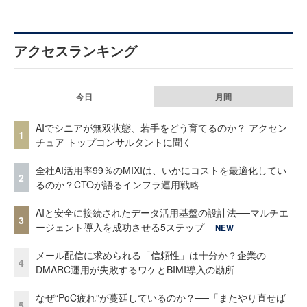
アクセスランキング
今日
月間
AIでシニアが無双状態、若手をどう育てるのか？ アクセン
1
チュア トップコンサルタントに聞く
全社AI活用率99％のMIXIは、いかにコストを最適化してい
2
るのか？CTOが語るインフラ運用戦略
AIと安全に接続されたデータ活用基盤の設計法──マルチエ
3
ージェント導入を成功させる5ステップ
NEW
メール配信に求められる「信頼性」は十分か？企業の
4
DMARC運用が失敗するワケとBIMI導入の勘所
なぜ“PoC疲れ”が蔓延しているのか？──「またやり直せば
5