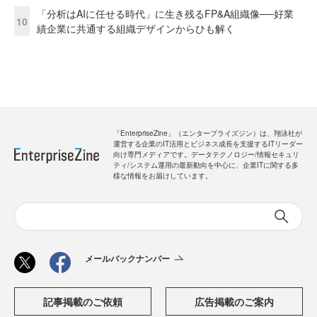
「分析はAIに任せる時代」に生き残るFP&A組織像──好業
10
績企業に共通する組織デザインからひも解く
「EnterpriseZine」（エンタープライズジン）は、翔泳社が
運営する企業のIT活用とビジネス成長を支援するITリーダー
向け専門メディアです。データテクノロジー/情報セキュリ
ティ/システム運用の最新動向を中心に、企業ITに関する多
様な情報をお届けしています。
メールバックナンバー
記事掲載のご依頼
広告掲載のご案内