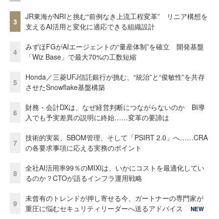
JR東海がNRIと挑む“前例なき上流工程変革” リニア構想を
3
支えるAI活用と変化に適応できる組織設計
みずほFGがAIエージェントの“量産体制”を確立 開発基盤
4
「Wiz Base」で最大70%の工数短縮
Honda／三菱UFJ信託銀行が挑む、“統治”と“俊敏性”を共存
5
させたSnowflake基盤構築
財務・会計DXは、なぜ経営判断につながらないのか BI導
6
入でも予実差異の説明に終始……変革の要諦は
技術的実装、SBOM管理、そして「PSIRT 2.0」へ……CRA
7
の各要求事項に応える実務のポイント
全社AI活用率99％のMIXIは、いかにコストを最適化してい
8
るのか？CTOが語るインフラ運用戦略
未曾有のトレンドが押し寄せる今、ガートナーの専門家が
9
重圧に悩むセキュリティリーダーへ送るアドバイス
NEW