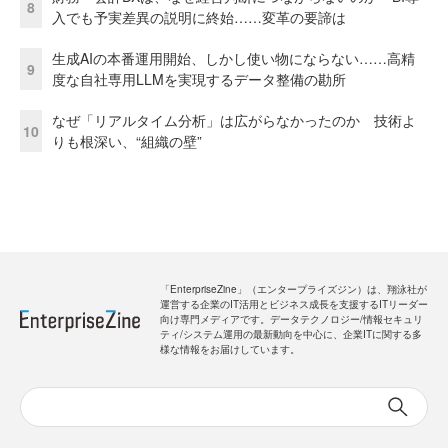
8
入でも予実差異の説明に終始……変革の要諦は
生成AIの本番運用開始、しかし使い物にならない……高精
9
度な自社専用LLMを実現するデータ整備の勘所
なぜ「リアルタイム分析」は広がらなかったのか 技術よ
10
りも根深い、“組織の壁”
「EnterpriseZine」（エンタープライズジン）は、翔泳社が
運営する企業のIT活用とビジネス成長を支援するITリーダー
向け専門メディアです。データテクノロジー/情報セキュリ
ティ/システム運用の最新動向を中心に、企業ITに関する多
様な情報をお届けしています。