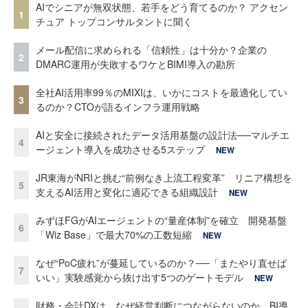
AIでシニアが無双状態、若手をどう育てるのか？ アクセン
1
チュア トップコンサルタントに聞く
メール配信に求められる「信頼性」は十分か？企業の
2
DMARC運用が失敗するワケとBIMI導入の勘所
全社AI活用率99％のMIXIは、いかにコストを最適化してい
3
るのか？CTOが語るインフラ運用戦略
AIと安全に接続されたデータ活用基盤の設計法──マルチエ
4
ージェント導入を成功させる5ステップ
NEW
JR東海がNRIと挑む“前例なき上流工程変革” リニア構想を
5
支えるAI活用と変化に適応できる組織設計
NEW
みずほFGがAIエージェントの“量産体制”を確立 開発基盤
6
「Wiz Base」で最大70%の工数短縮
NEW
なぜ“PoC疲れ”が蔓延しているのか？──「またやり直せば
7
いい」実験感覚から抜け出す5つのゲートモデル
NEW
財務・会計DXは、なぜ経営判断につながらないのか BI導