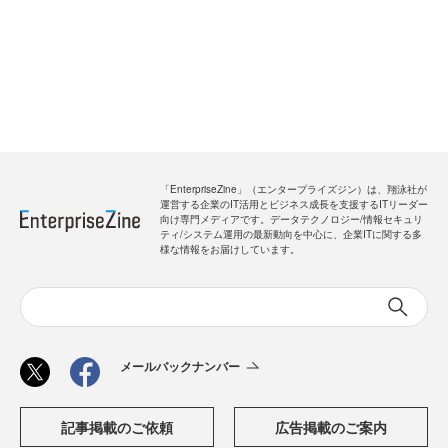
「EnterpriseZine」（エンタープライズジン）は、翔泳社が
運営する企業のIT活用とビジネス成長を支援するITリーダー
向け専門メディアです。データテクノロジー/情報セキュリ
ティ/システム運用の最新動向を中心に、企業ITに関する多
様な情報をお届けしています。
メールバックナンバー
記事掲載のご依頼
広告掲載のご案内