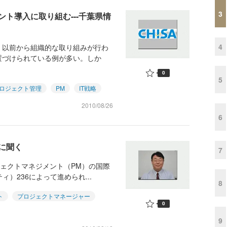
3
ト導入に取り組む---千葉県情
4
、以前から組織的な取り組みが行わ
置づけられている例が多い。しか
0
5
ロジェクト管理
PM
IT戦略
2010/08/26
6
に聞く
7
ジェクトマネジメント（PM）の国際
ィ）236によって進められ...
8
ト
プロジェクトマネージャー
0
9