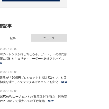
着記事
記事
ニュース
/08/07 09:00
有のトレンドが押し寄せる今、ガートナーの専門家
圧に悩むセキュリティリーダーへ送るアドバイス
EW
/08/07 08:00
建設が「20億円プロジェクトを常駐者2名で」を目
切実な理由、AIでデジタルゼネコンにも変化
NEW
/08/06 09:00
ほFGがAIエージェントの“量産体制”を確立 開発基
Wiz Base」で最大70%の工数短縮
NEW