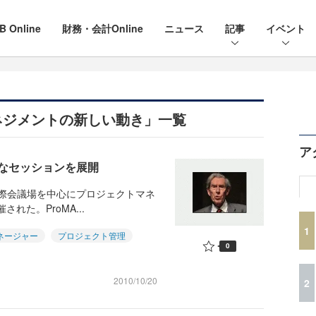
B Online
財務・会計Online
ニュース
記事
イベント
ネジメントの新しい動き」一覧
ア
多彩なセッションを展開
国際会議場を中心にプロジェクトマネ
された。ProMA...
1
ネージャー
プロジェクト管理
0
2010/10/20
2