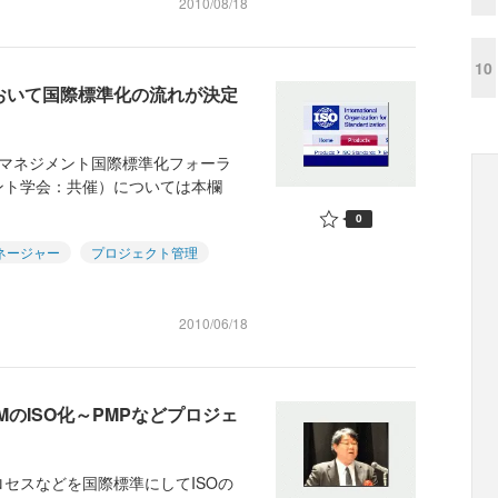
2010/08/18
10
会において国際標準化の流れが決定
トマネジメント国際標準化フォーラ
ント学会：共催）については本欄
0
ネージャー
プロジェクト管理
2010/06/18
MのISO化～PMPなどプロジェ
セスなどを国際標準にしてISOの