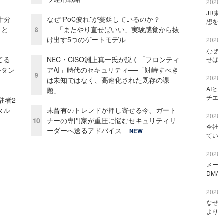
2026
JR
十分
なぜ“PoC疲れ”が蔓延しているのか？
想を
ケと
8
──「またやり直せばいい」実験感覚から抜
け出す5つのゲートモデル
2026
なぜ
てる
NEC・CISO淵上真一氏が説く「フロンティ
せば
ルタン
アAI」時代のセキュリティ──「対峙すべき
9
2026
は未知ではなく、高速化された既存の課
AI
題」
チエ
駐者2
タル
未曾有のトレンドが押し寄せる今、ガート
2026
10
ナーの専門家が重圧に悩むセキュリティリ
全社
ーダーへ送るアドバイス
NEW
てい
2026
メー
DM
2026
なぜ
より