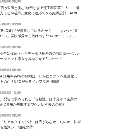
/08/06 08:00
東海がNRIと挑む“前例なき上流工程変革” リニア構
支えるAI活用と変化に適応できる組織設計
NEW
/08/05 09:00
“PoC疲れ”が蔓延しているのか？──「またやり直
いい」実験感覚から抜け出す5つのゲートモデル
/08/05 08:00
と安全に接続されたデータ活用基盤の設計法──マル
ージェント導入を成功させる5ステップ
/08/04 08:00
AI活用率99％のMIXIは、いかにコストを最適化し
るのか？CTOが語るインフラ運用戦略
/08/03 10:00
ル配信に求められる「信頼性」は十分か？企業の
ARC運用が失敗するワケとBIMI導入の勘所
/08/03 08:00
「リアルタイム分析」は広がらなかったのか 技術
も根深い、“組織の壁”