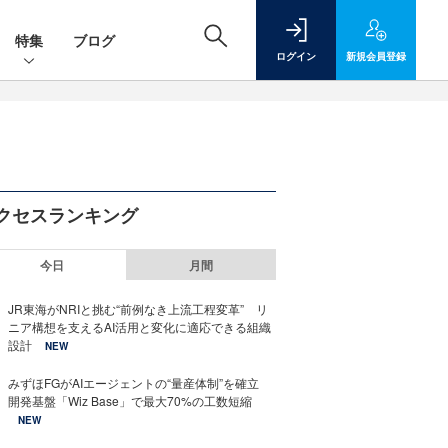
特集
ブログ
ログイン
新規
会員登録
クセスランキング
今日
月間
JR東海がNRIと挑む“前例なき上流工程変革” リ
ニア構想を支えるAI活用と変化に適応できる組織
設計
NEW
みずほFGがAIエージェントの“量産体制”を確立
開発基盤「Wiz Base」で最大70%の工数短縮
NEW