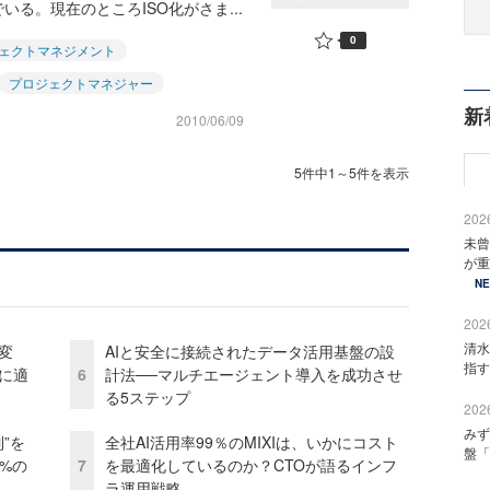
る。現在のところISO化がさま...
0
ェクトマネジメント
プロジェクトマネジャー
新
2010/06/09
5件中1～5件を表示
2026
未曾
が重
N
2026
清水
変
AIと安全に接続されたデータ活用基盤の設
指す
化に適
6
計法──マルチエージェント導入を成功させ
る5ステップ
2026
みず
”を
全社AI活用率99％のMIXIは、いかにコスト
盤「
0%の
7
を最適化しているのか？CTOが語るインフ
ラ運用戦略