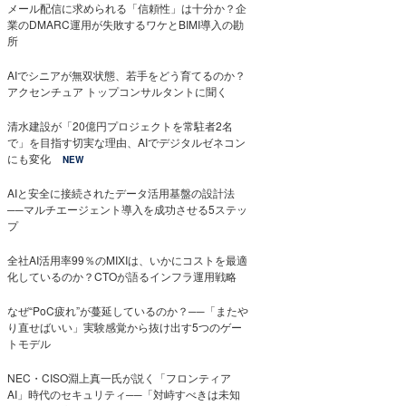
メール配信に求められる「信頼性」は十分か？企
業のDMARC運用が失敗するワケとBIMI導入の勘
所
AIでシニアが無双状態、若手をどう育てるのか？
アクセンチュア トップコンサルタントに聞く
清水建設が「20億円プロジェクトを常駐者2名
で」を目指す切実な理由、AIでデジタルゼネコン
にも変化
NEW
AIと安全に接続されたデータ活用基盤の設計法
──マルチエージェント導入を成功させる5ステッ
プ
全社AI活用率99％のMIXIは、いかにコストを最適
化しているのか？CTOが語るインフラ運用戦略
なぜ“PoC疲れ”が蔓延しているのか？──「またや
り直せばいい」実験感覚から抜け出す5つのゲー
トモデル
NEC・CISO淵上真一氏が説く「フロンティア
AI」時代のセキュリティ──「対峙すべきは未知