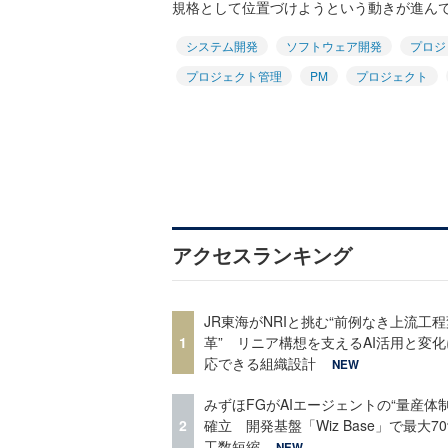
規格として位置づけようという動きが進んでい
システム開発
ソフトウェア開発
プロジ
プロジェクト管理
PM
プロジェクト
アクセスランキング
JR東海がNRIと挑む“前例なき上流工程
1
革” リニア構想を支えるAI活用と変
応できる組織設計
NEW
みずほFGがAIエージェントの“量産体制
2
確立 開発基盤「Wiz Base」で最大7
工数短縮
NEW