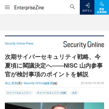
新規
ログイン
会員登録
Security Online Press
次期サイバーセキュリティ戦略、今
夏頃に閣議決定へ――NISC 山内参事
官が検討事項のポイントを解説
加山 恵美
[著] /
Security Online編集部
[編]
2018/02/16 06:00
サイバーセキュリティ
サイバーセキュリティ戦略
法令