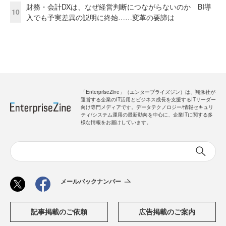
財務・会計DXは、なぜ経営判断につながらないのか BI導
10
入でも予実差異の説明に終始……変革の要諦は
「EnterpriseZine」（エンタープライズジン）は、翔泳社が
運営する企業のIT活用とビジネス成長を支援するITリーダー
向け専門メディアです。データテクノロジー/情報セキュリ
ティ/システム運用の最新動向を中心に、企業ITに関する多
様な情報をお届けしています。
メールバックナンバー
記事掲載のご依頼
広告掲載のご案内