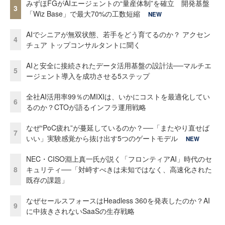
みずほFGがAIエージェントの“量産体制”を確立 開発基盤
3
「Wiz Base」で最大70%の工数短縮
NEW
AIでシニアが無双状態、若手をどう育てるのか？ アクセン
4
チュア トップコンサルタントに聞く
AIと安全に接続されたデータ活用基盤の設計法──マルチエ
5
ージェント導入を成功させる5ステップ
全社AI活用率99％のMIXIは、いかにコストを最適化してい
6
るのか？CTOが語るインフラ運用戦略
なぜ“PoC疲れ”が蔓延しているのか？──「またやり直せば
7
いい」実験感覚から抜け出す5つのゲートモデル
NEW
NEC・CISO淵上真一氏が説く「フロンティアAI」時代のセ
8
キュリティ──「対峙すべきは未知ではなく、高速化された
既存の課題」
なぜセールスフォースはHeadless 360を発表したのか？AI
9
に中抜きされないSaaSの生存戦略