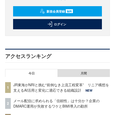
新規会員登録
無料
ログイン
アクセスランキング
今日
月間
JR東海がNRIと挑む“前例なき上流工程変革” リニア構想を
1
支えるAI活用と変化に適応できる組織設計
NEW
メール配信に求められる「信頼性」は十分か？企業の
2
DMARC運用が失敗するワケとBIMI導入の勘所