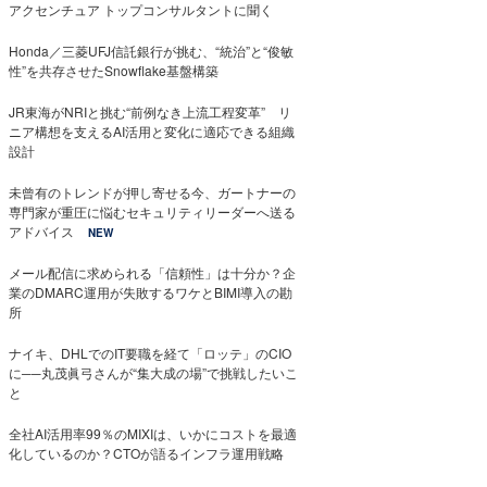
アクセンチュア トップコンサルタントに聞く
Honda／三菱UFJ信託銀行が挑む、“統治”と“俊敏
性”を共存させたSnowflake基盤構築
JR東海がNRIと挑む“前例なき上流工程変革” リ
ニア構想を支えるAI活用と変化に適応できる組織
設計
未曾有のトレンドが押し寄せる今、ガートナーの
専門家が重圧に悩むセキュリティリーダーへ送る
アドバイス
NEW
メール配信に求められる「信頼性」は十分か？企
業のDMARC運用が失敗するワケとBIMI導入の勘
所
ナイキ、DHLでのIT要職を経て「ロッテ」のCIO
に──丸茂眞弓さんが“集大成の場”で挑戦したいこ
と
全社AI活用率99％のMIXIは、いかにコストを最適
化しているのか？CTOが語るインフラ運用戦略