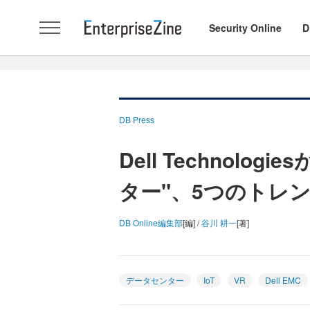
Security Online
D
DB Press
Dell Technol
ター"、5つのトレ
DB Online編集部
[編] /
谷川 耕一
[著]
データセンター
IoT
VR
Dell EMC