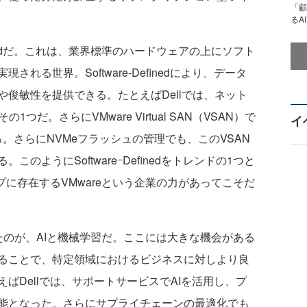
「顧
るA
finedだ。これは、業界標準のハードウェアの上にソフト
れる世界。Software-Definedにより、データ
俊敏性を提供できる。たとえばDellでは、ネット
1つだ。さらにVMware Virtual SAN（VSAN）で
イ
eも活用できる。さらにNVMeフラッシュの管理でも、このVSAN
のようにSoftwareｰDefinedをトレンドの1つと
プに存在するVMwareという企業の力があってこそだ
のが、AIと機械学習だ。ここには大きな機会がある
ることで、特定領域におけるビジネスに対しより良
ばDellでは、サポートサービスでAIを活用し、プ
能となった。さらにサプライチェーンの最適化でも