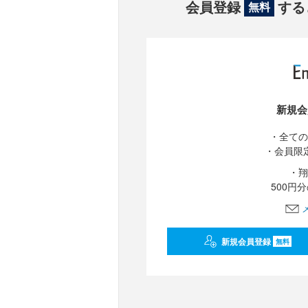
会員登録
する
無料
新規会
・全ての
・会員限
・翔
500円
新規会員登録
無料