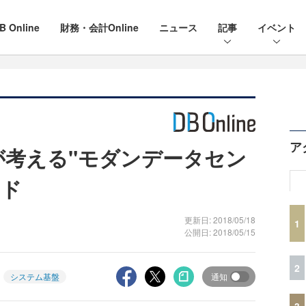
B Online
財務・会計Online
ニュース
記事
イベント
ア
ogiesが考える"モダンデータセン
ンド
更新日: 2018/05/18
1
公開日: 2018/05/15
2
システム基盤
通知
3