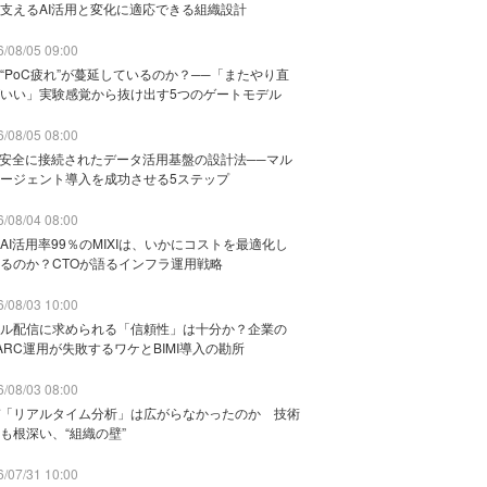
支えるAI活用と変化に適応できる組織設計
/08/05 09:00
“PoC疲れ”が蔓延しているのか？──「またやり直
いい」実験感覚から抜け出す5つのゲートモデル
/08/05 08:00
と安全に接続されたデータ活用基盤の設計法──マル
ージェント導入を成功させる5ステップ
/08/04 08:00
AI活用率99％のMIXIは、いかにコストを最適化し
るのか？CTOが語るインフラ運用戦略
/08/03 10:00
ル配信に求められる「信頼性」は十分か？企業の
ARC運用が失敗するワケとBIMI導入の勘所
/08/03 08:00
「リアルタイム分析」は広がらなかったのか 技術
も根深い、“組織の壁”
/07/31 10:00