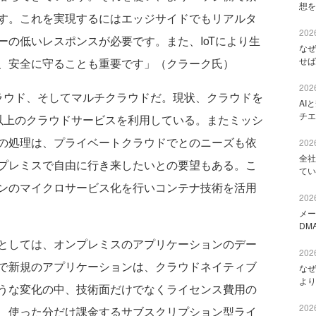
想を
す。これを実現するにはエッジサイドでもリアルタ
2026
ーの低いレスポンスが必要です。また、IoTにより生
なぜ
せば
、安全に守ることも重要です」（クラーク氏）
2026
ウド、そしてマルチクラウドだ。現状、クラウドを
AI
チエ
以上のクラウドサービスを利用している。またミッシ
の処理は、プライベートクラウドでとのニーズも依
2026
全社
プレミスで自由に行き来したいとの要望もある。こ
てい
ンのマイクロサービス化を行いコンテナ技術を活用
2026
メー
DM
としては、オンプレミスのアプリケーションのデー
2026
で新規のアプリケーションは、クラウドネイティブ
なぜ
より
うな変化の中、技術面だけでなくライセンス費用の
2026
、使った分だけ課金するサブスクリプション型ライ