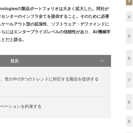
chnologiesの製品ポートフォリオは大きく拡大した。同社が
タセンターのインフラ全てを提供すること。そのために必要
4
スケールアウト型の拡張性、ソフトウェア・デファインドに
らにはエンタープライズレベルの信頼性があり、AI/機械学
5
ことだと語る。
6
目次
ogiesでは、世の中の5つのトレンドに対応する製品を提供する
7
8
イノベーションを約束する
9