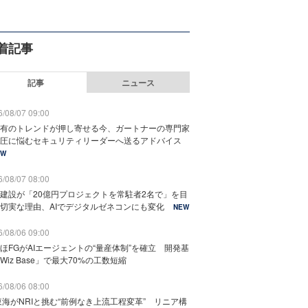
着記事
記事
ニュース
/08/07 09:00
有のトレンドが押し寄せる今、ガートナーの専門家
圧に悩むセキュリティリーダーへ送るアドバイス
EW
/08/07 08:00
建設が「20億円プロジェクトを常駐者2名で」を目
切実な理由、AIでデジタルゼネコンにも変化
NEW
/08/06 09:00
ほFGがAIエージェントの“量産体制”を確立 開発基
Wiz Base」で最大70%の工数短縮
/08/06 08:00
東海がNRIと挑む“前例なき上流工程変革” リニア構