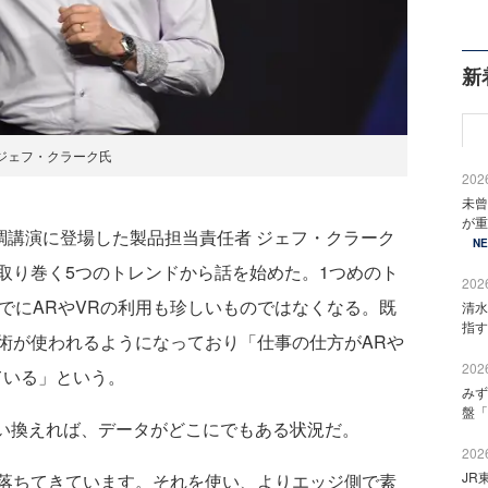
新
ジェフ・クラーク氏
2026
未曾
が重
d 2日めの基調講演に登場した製品担当責任者 ジェフ・クラーク
N
取り巻く5つのトレンドから話を始めた。1つめのト
2026
年までにARやVRの利用も珍しいものではなくなる。既
清水
指す
術が使われるようになっており「仕事の仕方がARや
2026
ている」という。
みず
盤「
言い換えれば、データがどこにでもある状況だ。
2026
JR
落ちてきています。それを使い、よりエッジ側で素