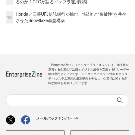
るのか？CTOが語るインフラ運用戦略
Honda／三菱UFJ信託銀行が挑む、“統治”と“俊敏性”を共存
10
させたSnowflake基盤構築
「EnterpriseZine」（エンタープライズジン）は、翔泳社が
運営する企業のIT活用とビジネス成長を支援するITリーダー
向け専門メディアです。データテクノロジー/情報セキュリ
ティ/システム運用の最新動向を中心に、企業ITに関する多
様な情報をお届けしています。
メールバックナンバー