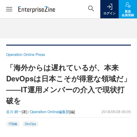
新規
ログイン
会員登録
Operation Online Press
「海外からは遅れているが、本来
DevOpsは日本こそが得意な領域だ」
――IT運用メンバーの介入で現状打
破を
谷川 耕一
[著] /
Operation Online編集部
[編]
2018/06/28 06:05
IT戦略
DevOps