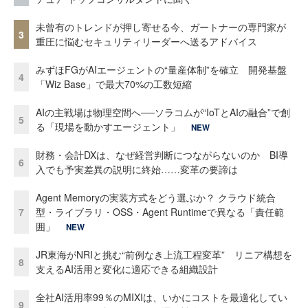
未曾有のトレンドが押し寄せる今、ガートナーの専門家が
3
重圧に悩むセキュリティリーダーへ送るアドバイス
みずほFGがAIエージェントの“量産体制”を確立 開発基盤
4
「Wiz Base」で最大70%の工数短縮
AIの主戦場は物理空間へ──ソラコムが“IoTとAIの融合”で創
5
る「現場を動かすエージェント」
NEW
財務・会計DXは、なぜ経営判断につながらないのか BI導
6
入でも予実差異の説明に終始……変革の要諦は
Agent Memoryの実装方式をどう選ぶか？ クラウド統合
7
型・ライブラリ・OSS・Agent Runtimeで異なる「責任範
囲」
NEW
JR東海がNRIと挑む“前例なき上流工程変革” リニア構想を
8
支えるAI活用と変化に適応できる組織設計
全社AI活用率99％のMIXIは、いかにコストを最適化してい
9