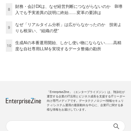
財務・会計DXは、なぜ経営判断につながらないのか BI導
8
入でも予実差異の説明に終始……変革の要諦は
なぜ「リアルタイム分析」は広がらなかったのか 技術よ
9
りも根深い、“組織の壁”
生成AIの本番運用開始、しかし使い物にならない……高精
10
度な自社専用LLMを実現するデータ整備の勘所
「EnterpriseZine」（エンタープライズジン）は、翔泳社が
運営する企業のIT活用とビジネス成長を支援するITリーダー
向け専門メディアです。データテクノロジー/情報セキュリ
ティ/システム運用の最新動向を中心に、企業ITに関する多
様な情報をお届けしています。