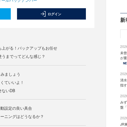
ログイン
新
2026
ち上がる！バックアップもお任せ
未曾
使うまでってどんな感じ？
が重
N
てみましょう
2026
清水
らなくていいよ！
指す
せないDB
2026
みず
盤「
自動設定の良い具合
ューニングはどうなるか？
2026
JR