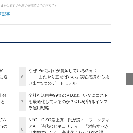
、または直近の記事の寄稿時点での内容です
筆記事
変
なぜ“PoC疲れ”が蔓延しているのか？
化に適
6
──「またやり直せばいい」実験感覚から抜
け出す5つのゲートモデル
十分
全社AI活用率99％のMIXIは、いかにコスト
ケと
7
を最適化しているのか？CTOが語るインフ
ラ運用戦略
”を
NEC・CISO淵上真一氏が説く「フロンティ
0%の
アAI」時代のセキュリティ──「対峙すべき
8
は未知ではなく、高速化された既存の課