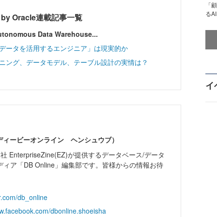
「顧
るA
red by Oracle連載記事一覧
mous Data Warehouse...
「データを活用するエンジニア」は現実的か
ーニング、データモデル、テーブル設計の実情は？
イ
集部（ディービーオンライン ヘンシュウブ）
 EnterpriseZine(EZ)が提供するデータベース/データ
ィア「DB Online」編集部です。皆様からの情報お待
ter.com/db_online
ww.facebook.com/dbonline.shoeisha