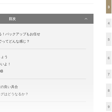
3
目次
4
る！バックアップもお任せ
5
でってどんな感じ？
しょう
6
いいよ！
B
7
定の良い具合
8
ングはどうなるか？
9