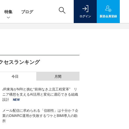
特集
ブログ
ログイン
新規
会員登録
クセスランキング
今日
月間
JR東海がNRIと挑む“前例なき上流工程変革” リ
ニア構想を支えるAI活用と変化に適応できる組織
設計
NEW
メール配信に求められる「信頼性」は十分か？企
業のDMARC運用が失敗するワケとBIMI導入の勘
所