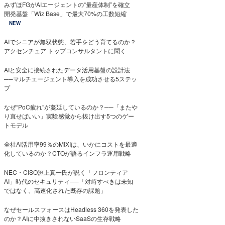
みずほFGがAIエージェントの“量産体制”を確立
開発基盤「Wiz Base」で最大70%の工数短縮
NEW
AIでシニアが無双状態、若手をどう育てるのか？
アクセンチュア トップコンサルタントに聞く
AIと安全に接続されたデータ活用基盤の設計法
──マルチエージェント導入を成功させる5ステッ
プ
なぜ“PoC疲れ”が蔓延しているのか？──「またや
り直せばいい」実験感覚から抜け出す5つのゲー
トモデル
全社AI活用率99％のMIXIは、いかにコストを最適
化しているのか？CTOが語るインフラ運用戦略
NEC・CISO淵上真一氏が説く「フロンティア
AI」時代のセキュリティ──「対峙すべきは未知
ではなく、高速化された既存の課題」
なぜセールスフォースはHeadless 360を発表した
のか？AIに中抜きされないSaaSの生存戦略