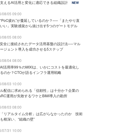
支えるAI活用と変化に適応できる組織設計
NEW
/08/05 09:00
“PoC疲れ”が蔓延しているのか？──「またやり直
いい」実験感覚から抜け出す5つのゲートモデル
/08/05 08:00
と安全に接続されたデータ活用基盤の設計法──マル
ージェント導入を成功させる5ステップ
/08/04 08:00
AI活用率99％のMIXIは、いかにコストを最適化し
るのか？CTOが語るインフラ運用戦略
/08/03 10:00
ル配信に求められる「信頼性」は十分か？企業の
ARC運用が失敗するワケとBIMI導入の勘所
/08/03 08:00
「リアルタイム分析」は広がらなかったのか 技術
も根深い、“組織の壁”
/07/31 10:00