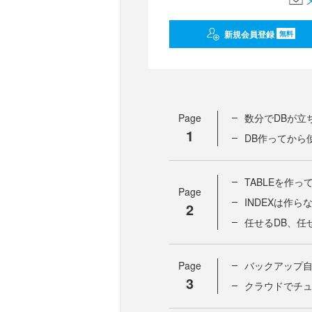
新規会員登録
無料
Page
数分でDBが立
1
DB作ってから
TABLEを作っ
Page
INDEXは作
2
任せるDB、任
Page
バックアップ
3
クラウドでチ