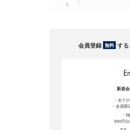
4
会員登録
する
無料
新規会
・全ての
・会員限
・翔
500円