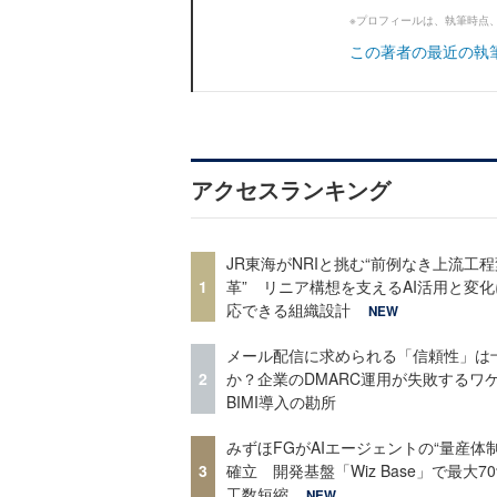
※プロフィールは、執筆時点
この著者の最近の執
アクセスランキング
JR東海がNRIと挑む“前例なき上流工程
1
革” リニア構想を支えるAI活用と変
応できる組織設計
NEW
メール配信に求められる「信頼性」は
2
か？企業のDMARC運用が失敗するワ
BIMI導入の勘所
みずほFGがAIエージェントの“量産体制
3
確立 開発基盤「Wiz Base」で最大7
工数短縮
NEW