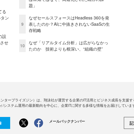
題」
てる
ルタン
なぜセールスフォースはHeadless 360を発
9
表したのか？AIに中抜きされないSaaSの生
存戦略
の設
功させ
なぜ「リアルタイム分析」は広がらなかっ
10
たのか 技術よりも根深い、“組織の壁”
Zine」（エンタープライズジン）は、翔泳社が運営する企業のIT活用とビジネス成長を支
ィ/システム運用の最新動向を中心に、企業ITに関する多様な情報をお届けしていま
メールバックナンバー
記
録