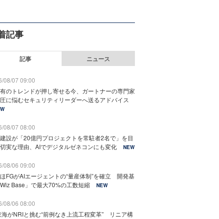
着記事
記事
ニュース
/08/07 09:00
有のトレンドが押し寄せる今、ガートナーの専門家
圧に悩むセキュリティリーダーへ送るアドバイス
EW
/08/07 08:00
建設が「20億円プロジェクトを常駐者2名で」を目
切実な理由、AIでデジタルゼネコンにも変化
NEW
/08/06 09:00
ほFGがAIエージェントの“量産体制”を確立 開発基
Wiz Base」で最大70%の工数短縮
NEW
/08/06 08:00
東海がNRIと挑む“前例なき上流工程変革” リニア構