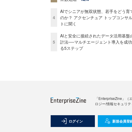
AIでシニアが無双状態、若手をどう育
4
のか？ アクセンチュア トップコンサ
トに聞く
AIと安全に接続されたデータ活用基盤
5
計法──マルチエージェント導入を成
る5ステップ
「Enterprise
ロジー/情報セキュリテ
ログイン
新規会員登