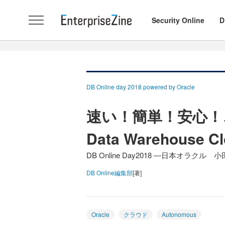
Security Online
D
DB Online day 2018 powered by Oracle
速い！簡単！安心！これが
Data Warehouse Cl
DB Online Day2018 ―日本オ
DB Online編集部
[著]
Oracle
クラウド
Autonomous