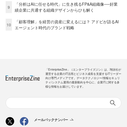
「分析はAIに任せる時代」に生き残るFP&A組織像──好業
9
績企業に共通する組織デザインからひも解く
「顧客理解」を経営の資産に変えるには？ アドビが語るAI
10
エージェント時代のブランド戦略
「EnterpriseZine」（エンタープライズジン）は、翔泳社が
運営する企業のIT活用とビジネス成長を支援するITリーダー
向け専門メディアです。データテクノロジー/情報セキュリ
ティ/システム運用の最新動向を中心に、企業ITに関する多
様な情報をお届けしています。
メールバックナンバー