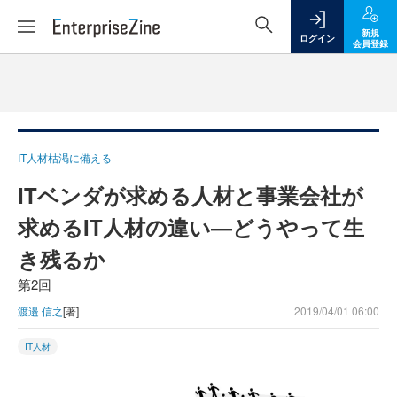
新規
ログイン
会員登録
IT人材枯渇に備える
ITベンダが求める人材と事業会社が
求めるIT人材の違い―どうやって生
き残るか
第2回
渡邉 信之
[著]
2019/04/01 06:00
IT人材