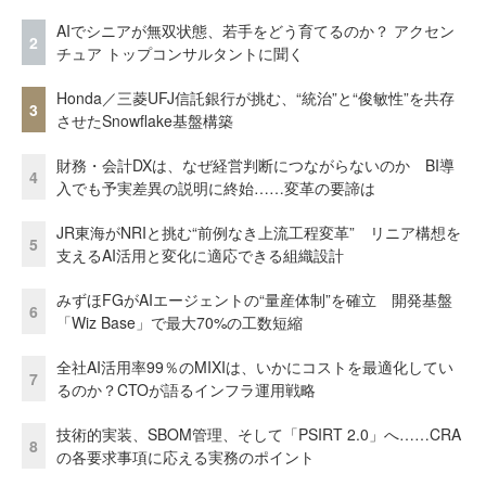
AIでシニアが無双状態、若手をどう育てるのか？ アクセン
2
チュア トップコンサルタントに聞く
Honda／三菱UFJ信託銀行が挑む、“統治”と“俊敏性”を共存
3
させたSnowflake基盤構築
財務・会計DXは、なぜ経営判断につながらないのか BI導
4
入でも予実差異の説明に終始……変革の要諦は
JR東海がNRIと挑む“前例なき上流工程変革” リニア構想を
5
支えるAI活用と変化に適応できる組織設計
みずほFGがAIエージェントの“量産体制”を確立 開発基盤
6
「Wiz Base」で最大70%の工数短縮
全社AI活用率99％のMIXIは、いかにコストを最適化してい
7
るのか？CTOが語るインフラ運用戦略
技術的実装、SBOM管理、そして「PSIRT 2.0」へ……CRA
8
の各要求事項に応える実務のポイント