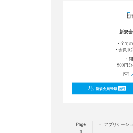
新規会
・全ての
・会員限
・翔
500円
新規会員登録
無料
Page
アプリケーシ
1