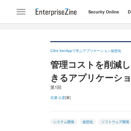
Security Online
D
Citrix XenAppで学ぶアプリケーション仮想化
管理コストを削減し
きるアプリケーシ
第1回
北瀬 公彦
[著]
システム開発
仮想化
ソフトウェア開発