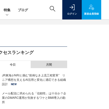
特集
ブログ
ログイン
新規
会員登録
クセスランキング
今日
月間
JR東海がNRIと挑む“前例なき上流工程変革” リ
ニア構想を支えるAI活用と変化に適応できる組織
設計
NEW
メール配信に求められる「信頼性」は十分か？企
業のDMARC運用が失敗するワケとBIMI導入の勘
所