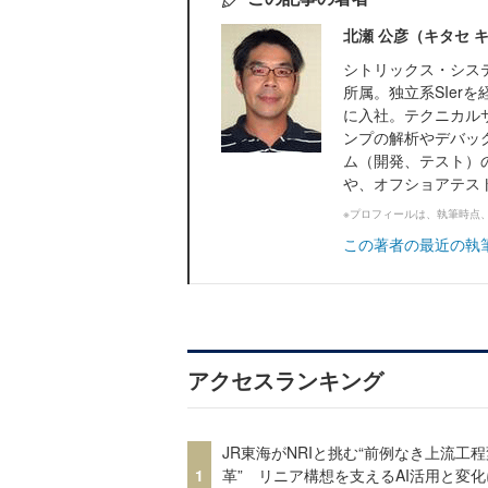
北瀬 公彦（キタセ 
シトリックス・シス
所属。独立系SIer
に入社。テクニカル
ンプの解析やデバッ
ム（開発、テスト）
や、オフショアテスト
※プロフィールは、執筆時点
この著者の最近の執
アクセスランキング
JR東海がNRIと挑む“前例なき上流工程
1
革” リニア構想を支えるAI活用と変