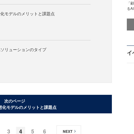
「顧
るA
想化モデルのメリットと課題点
化ソリューションのタイプ
イ
次のページ
想化モデルのメリットと課題点
3
4
5
6
NEXT