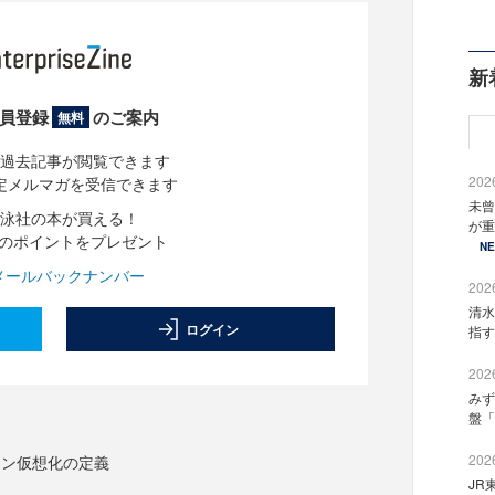
新
員登録
のご案内
無料
過去記事が閲覧できます
2026
定メルマガを受信できます
未曾
泳社の本が買える！
が重
分のポイントをプレゼント
N
メールバックナンバー
2026
清水
ログイン
指す
2026
みず
盤「
2026
ョン仮想化の定義
JR