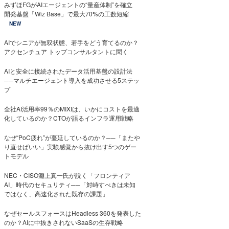
みずほFGがAIエージェントの“量産体制”を確立
開発基盤「Wiz Base」で最大70%の工数短縮
NEW
AIでシニアが無双状態、若手をどう育てるのか？
アクセンチュア トップコンサルタントに聞く
AIと安全に接続されたデータ活用基盤の設計法
──マルチエージェント導入を成功させる5ステッ
プ
全社AI活用率99％のMIXIは、いかにコストを最適
化しているのか？CTOが語るインフラ運用戦略
なぜ“PoC疲れ”が蔓延しているのか？──「またや
り直せばいい」実験感覚から抜け出す5つのゲー
トモデル
NEC・CISO淵上真一氏が説く「フロンティア
AI」時代のセキュリティ──「対峙すべきは未知
ではなく、高速化された既存の課題」
なぜセールスフォースはHeadless 360を発表した
のか？AIに中抜きされないSaaSの生存戦略