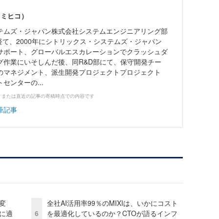
キミヒコ）
テムズ・ジャパン株式会社システムエンジニアリング部
を経て、2000年にシトリックス・システムズ・ジャパン
サポート、グローバルエスカレーションでクラッシュダ
グ作業にいそしんだ後、同R&D部にて、保守開発チー
のマネジメント、派生開発プロジェクトプロジェクト
センターの...
、または直近の記事の寄稿時点での内容です
筆記事
変
全社AI活用率99％のMIXIは、いかにコスト
化に適
6
を最適化しているのか？CTOが語るインフ