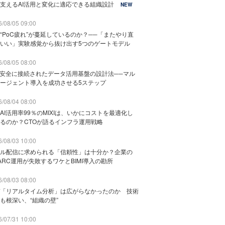
支えるAI活用と変化に適応できる組織設計
NEW
/08/05 09:00
“PoC疲れ”が蔓延しているのか？──「またやり直
いい」実験感覚から抜け出す5つのゲートモデル
/08/05 08:00
と安全に接続されたデータ活用基盤の設計法──マル
ージェント導入を成功させる5ステップ
/08/04 08:00
AI活用率99％のMIXIは、いかにコストを最適化し
るのか？CTOが語るインフラ運用戦略
/08/03 10:00
ル配信に求められる「信頼性」は十分か？企業の
ARC運用が失敗するワケとBIMI導入の勘所
/08/03 08:00
「リアルタイム分析」は広がらなかったのか 技術
も根深い、“組織の壁”
/07/31 10:00