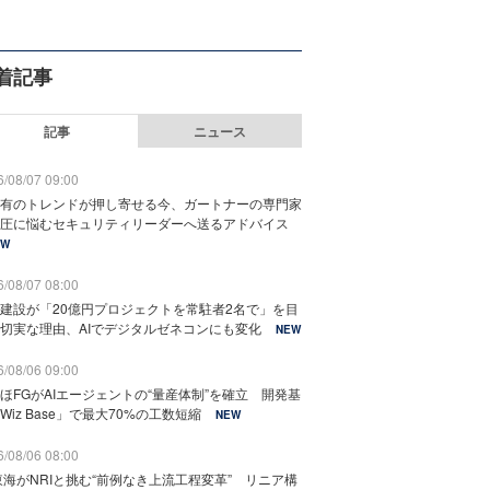
着記事
記事
ニュース
/08/07 09:00
有のトレンドが押し寄せる今、ガートナーの専門家
圧に悩むセキュリティリーダーへ送るアドバイス
EW
/08/07 08:00
建設が「20億円プロジェクトを常駐者2名で」を目
切実な理由、AIでデジタルゼネコンにも変化
NEW
/08/06 09:00
ほFGがAIエージェントの“量産体制”を確立 開発基
Wiz Base」で最大70%の工数短縮
NEW
/08/06 08:00
東海がNRIと挑む“前例なき上流工程変革” リニア構