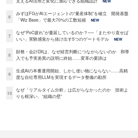
支えるAI活用と変化に適応できる組織設計
NEW
みずほFGがAIエージェントの“量産体制”を確立 開発基盤
6
「Wiz Base」で最大70%の工数短縮
NEW
なぜ“PoC疲れ”が蔓延しているのか？──「またやり直せば
7
いい」実験感覚から抜け出す5つのゲートモデル
NEW
財務・会計DXは、なぜ経営判断につながらないのか BI導
8
入でも予実差異の説明に終始……変革の要諦は
生成AIの本番運用開始、しかし使い物にならない……高精
9
度な自社専用LLMを実現するデータ整備の勘所
なぜ「リアルタイム分析」は広がらなかったのか 技術よ
10
りも根深い、“組織の壁”