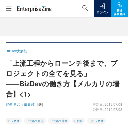
新規
ログイン
会員登録
BizDev大解剖
「上流工程からローンチ後まで、プ
ロジェクトの全てを見る」
――BizDevの働き方【メルカリの場
合】<1>
野依 史乃（編集部）
[著]
更新日: 2019/07/08
公開日: 2019/07/02
ビジネス
ビジネス視点
ビジネス計画
IT戦略
ITビジネス