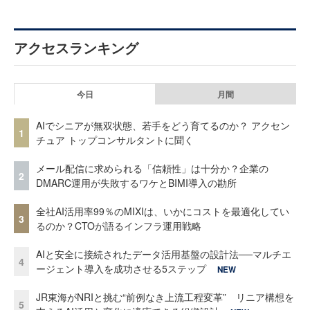
アクセスランキング
今日
月間
AIでシニアが無双状態、若手をどう育てるのか？ アクセン
1
チュア トップコンサルタントに聞く
メール配信に求められる「信頼性」は十分か？企業の
2
DMARC運用が失敗するワケとBIMI導入の勘所
全社AI活用率99％のMIXIは、いかにコストを最適化してい
3
るのか？CTOが語るインフラ運用戦略
AIと安全に接続されたデータ活用基盤の設計法──マルチエ
4
ージェント導入を成功させる5ステップ
NEW
JR東海がNRIと挑む“前例なき上流工程変革” リニア構想を
5