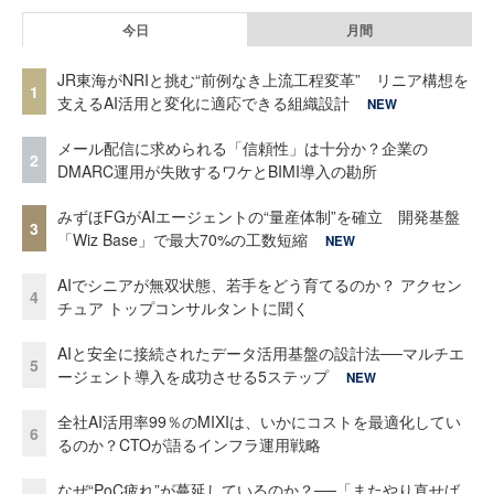
今日
月間
JR東海がNRIと挑む“前例なき上流工程変革” リニア構想を
1
支えるAI活用と変化に適応できる組織設計
NEW
メール配信に求められる「信頼性」は十分か？企業の
2
DMARC運用が失敗するワケとBIMI導入の勘所
みずほFGがAIエージェントの“量産体制”を確立 開発基盤
3
「Wiz Base」で最大70%の工数短縮
NEW
AIでシニアが無双状態、若手をどう育てるのか？ アクセン
4
チュア トップコンサルタントに聞く
AIと安全に接続されたデータ活用基盤の設計法──マルチエ
5
ージェント導入を成功させる5ステップ
NEW
全社AI活用率99％のMIXIは、いかにコストを最適化してい
6
るのか？CTOが語るインフラ運用戦略
なぜ“PoC疲れ”が蔓延しているのか？──「またやり直せば