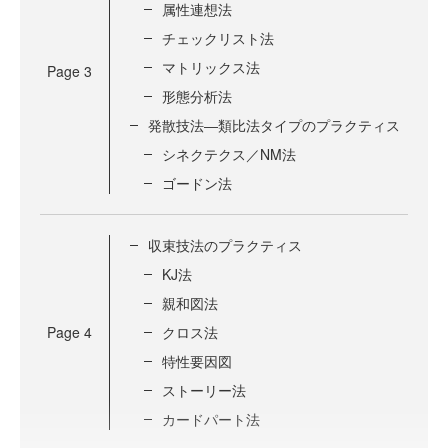
属性連想法
チェックリスト法
マトリックス法
Page
3
形態分析法
発散技法―類比法タイプのプラクティス
シネクテクス／NM法
ゴードン法
収束技法のプラクティス
KJ法
親和図法
Page
4
クロス法
特性要因図
ストーリー法
カードパート法