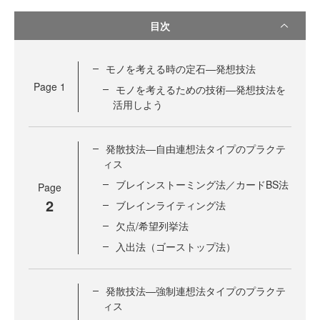
目次
モノを考える時の定石―発想技法
Page
1
モノを考えるための技術―発想技法を
活用しよう
発散技法―自由連想法タイプのプラクテ
ィス
ブレインストーミング法／カードBS法
Page
2
ブレインライティング法
欠点/希望列挙法
入出法（ゴーストップ法）
発散技法―強制連想法タイプのプラクテ
ィス