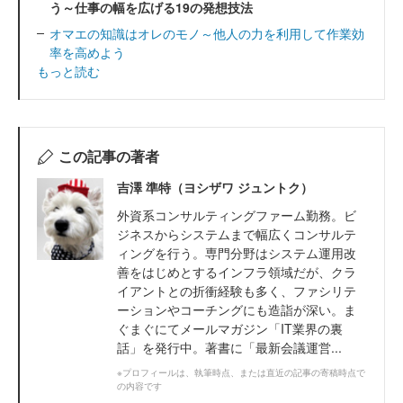
う～仕事の幅を広げる19の発想技法
オマエの知識はオレのモノ～他人の力を利用して作業効
率を高めよう
もっと読む
この記事の著者
吉澤 準特（ヨシザワ ジュントク）
外資系コンサルティングファーム勤務。ビ
ジネスからシステムまで幅広くコンサルテ
ィングを行う。専門分野はシステム運用改
善をはじめとするインフラ領域だが、クラ
イアントとの折衝経験も多く、ファシリテ
ーションやコーチングにも造詣が深い。ま
ぐまぐにてメールマガジン「IT業界の裏
話」を発行中。著書に「最新会議運営...
※プロフィールは、執筆時点、または直近の記事の寄稿時点で
の内容です