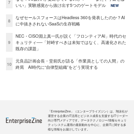
7
いい」実験感覚から抜け出す5つのゲートモデル
NEW
なぜセールスフォースはHeadless 360を発表したのか？AI
8
に中抜きされないSaaSの生存戦略
NEC・CISO淵上真一氏が説く「フロンティアAI」時代のセ
9
キュリティ──「対峙すべきは未知ではなく、高速化された
既存の課題」
元良品計画会長・堂前氏が語る「作業員としての人間」の
10
終焉 AI時代に“自律型組織”をどう実現する
「EnterpriseZine」（エンタープライズジン）は、翔泳社が
運営する企業のIT活用とビジネス成長を支援するITリーダー
向け専門メディアです。データテクノロジー/情報セキュリ
ティ/システム運用の最新動向を中心に、企業ITに関する多
様な情報をお届けしています。