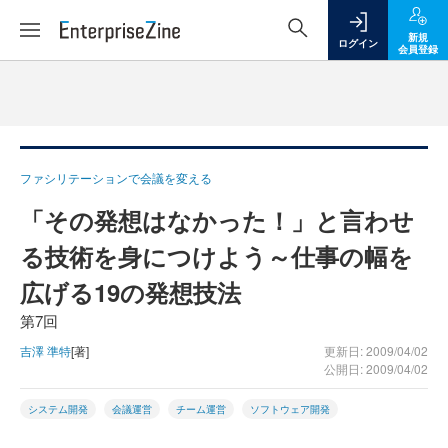
新規
ログイン
会員登録
ファシリテーションで会議を変える
「その発想はなかった！」と言わせ
る技術を身につけよう～仕事の幅を
広げる19の発想技法
第7回
吉澤 準特
[著]
更新日: 2009/04/02
公開日: 2009/04/02
システム開発
会議運営
チーム運営
ソフトウェア開発