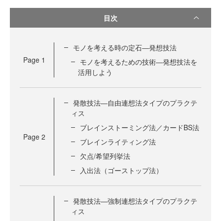
目次
モノを考える時の定石―発想技法
Page
1
モノを考えるための技術―発想技法を
活用しよう
発散技法―自由連想法タイプのプラクテ
ィス
ブレインストーミング法／カードBS法
Page
2
ブレインライティング法
欠点/希望列挙法
入出法（ゴーストップ法）
発散技法―強制連想法タイプのプラクテ
ィス