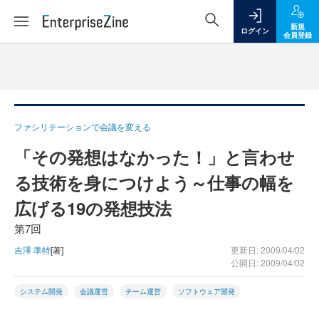
新規
ログイン
会員登録
ファシリテーションで会議を変える
「その発想はなかった！」と言わせ
る技術を身につけよう～仕事の幅を
広げる19の発想技法
第7回
吉澤 準特
[著]
更新日: 2009/04/02
公開日: 2009/04/02
システム開発
会議運営
チーム運営
ソフトウェア開発