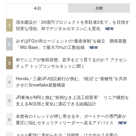
今日
月間
清水建設が「20億円プロジェクトを常駐者2名で」を目指す
1
切実な理由、AIでデジタルゼネコンにも変化
NEW
みずほFGがAIエージェントの“量産体制”を確立 開発基盤
2
「Wiz Base」で最大70%の工数短縮
NEW
AIでシニアが無双状態、若手をどう育てるのか？ アクセン
3
チュア トップコンサルタントに聞く
Honda／三菱UFJ信託銀行が挑む、“統治”と“俊敏性”を共存
4
させたSnowflake基盤構築
JR東海がNRIと挑む“前例なき上流工程変革” リニア構想を
5
支えるAI活用と変化に適応できる組織設計
未曾有のトレンドが押し寄せる今、ガートナーの専門家が
6
重圧に悩むセキュリティリーダーへ送るアドバイス
NEW
メール配信に求められる「信頼性」は十分か？企業の