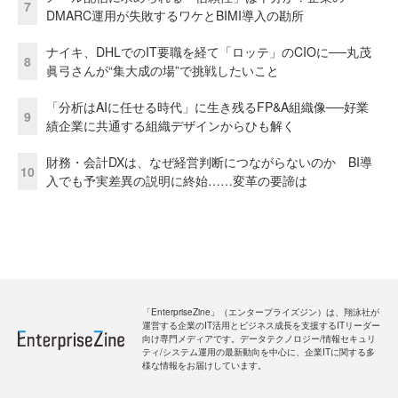
7
DMARC運用が失敗するワケとBIMI導入の勘所
ナイキ、DHLでのIT要職を経て「ロッテ」のCIOに──丸茂
8
眞弓さんが“集大成の場”で挑戦したいこと
「分析はAIに任せる時代」に生き残るFP&A組織像──好業
9
績企業に共通する組織デザインからひも解く
財務・会計DXは、なぜ経営判断につながらないのか BI導
10
入でも予実差異の説明に終始……変革の要諦は
「EnterpriseZine」（エンタープライズジン）は、翔泳社が
運営する企業のIT活用とビジネス成長を支援するITリーダー
向け専門メディアです。データテクノロジー/情報セキュリ
ティ/システム運用の最新動向を中心に、企業ITに関する多
様な情報をお届けしています。