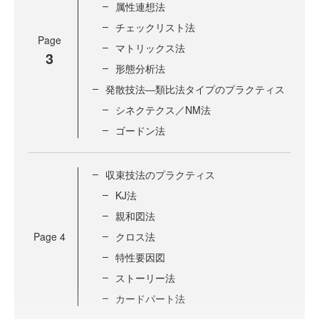
属性連想法
チェックリスト法
Page
マトリックス法
3
形態分析法
発散技法―類比法タイプのプラクティス
シネクテクス／NM法
ゴードン法
収束技法のプラクティス
KJ法
親和図法
Page
4
クロス法
特性要因図
ストーリー法
カードパート法