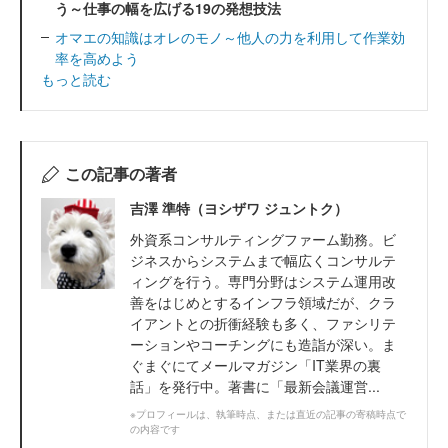
う～仕事の幅を広げる19の発想技法
オマエの知識はオレのモノ～他人の力を利用して作業効
率を高めよう
もっと読む
この記事の著者
吉澤 準特（ヨシザワ ジュントク）
外資系コンサルティングファーム勤務。ビ
ジネスからシステムまで幅広くコンサルテ
ィングを行う。専門分野はシステム運用改
善をはじめとするインフラ領域だが、クラ
イアントとの折衝経験も多く、ファシリテ
ーションやコーチングにも造詣が深い。ま
ぐまぐにてメールマガジン「IT業界の裏
話」を発行中。著書に「最新会議運営...
※プロフィールは、執筆時点、または直近の記事の寄稿時点で
の内容です