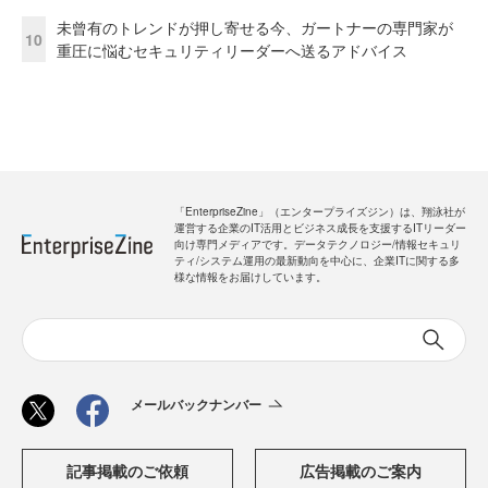
未曾有のトレンドが押し寄せる今、ガートナーの専門家が
10
重圧に悩むセキュリティリーダーへ送るアドバイス
「EnterpriseZine」（エンタープライズジン）は、翔泳社が
運営する企業のIT活用とビジネス成長を支援するITリーダー
向け専門メディアです。データテクノロジー/情報セキュリ
ティ/システム運用の最新動向を中心に、企業ITに関する多
様な情報をお届けしています。
メールバックナンバー
記事掲載のご依頼
広告掲載のご案内