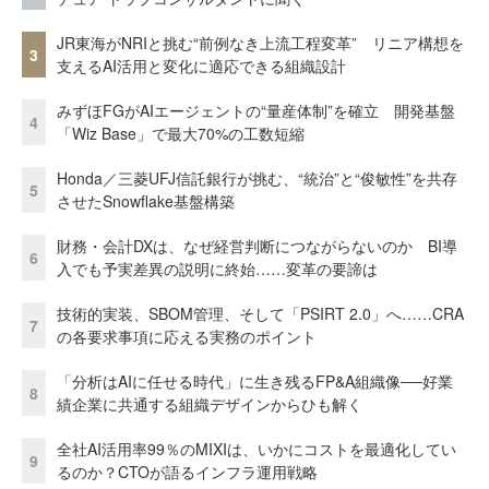
JR東海がNRIと挑む“前例なき上流工程変革” リニア構想を
3
支えるAI活用と変化に適応できる組織設計
みずほFGがAIエージェントの“量産体制”を確立 開発基盤
4
「Wiz Base」で最大70%の工数短縮
Honda／三菱UFJ信託銀行が挑む、“統治”と“俊敏性”を共存
5
させたSnowflake基盤構築
財務・会計DXは、なぜ経営判断につながらないのか BI導
6
入でも予実差異の説明に終始……変革の要諦は
技術的実装、SBOM管理、そして「PSIRT 2.0」へ……CRA
7
の各要求事項に応える実務のポイント
「分析はAIに任せる時代」に生き残るFP&A組織像──好業
8
績企業に共通する組織デザインからひも解く
全社AI活用率99％のMIXIは、いかにコストを最適化してい
9
るのか？CTOが語るインフラ運用戦略