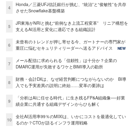
Honda／三菱UFJ信託銀行が挑む、“統治”と“俊敏性”を共存
4
させたSnowflake基盤構築
JR東海がNRIと挑む“前例なき上流工程変革” リニア構想を
5
支えるAI活用と変化に適応できる組織設計
未曾有のトレンドが押し寄せる今、ガートナーの専門家が
6
重圧に悩むセキュリティリーダーへ送るアドバイス
NEW
メール配信に求められる「信頼性」は十分か？企業の
7
DMARC運用が失敗するワケとBIMI導入の勘所
財務・会計DXは、なぜ経営判断につながらないのか BI導
8
入でも予実差異の説明に終始……変革の要諦は
「分析はAIに任せる時代」に生き残るFP&A組織像──好業
9
績企業に共通する組織デザインからひも解く
全社AI活用率99％のMIXIは、いかにコストを最適化してい
10
るのか？CTOが語るインフラ運用戦略