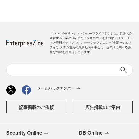
「EnterpriseZine」（エンタープライズジン）は、翔泳社が
運営する企業のIT活用とビジネス成長を支援するITリーダー
向け専門メディアです。データテクノロジー/情報セキュリ
ティ/システム運用の最新動向を中心に、企業ITに関する多
様な情報をお届けしています。
メールバックナンバー
記事掲載のご依頼
広告掲載のご案内
Security Online
DB Online