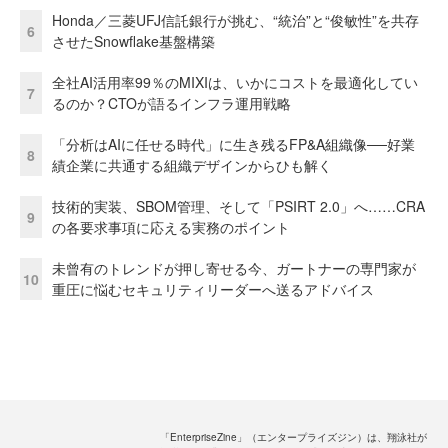
Honda／三菱UFJ信託銀行が挑む、“統治”と“俊敏性”を共存
6
させたSnowflake基盤構築
全社AI活用率99％のMIXIは、いかにコストを最適化してい
7
るのか？CTOが語るインフラ運用戦略
「分析はAIに任せる時代」に生き残るFP&A組織像──好業
8
績企業に共通する組織デザインからひも解く
技術的実装、SBOM管理、そして「PSIRT 2.0」へ……CRA
9
の各要求事項に応える実務のポイント
未曾有のトレンドが押し寄せる今、ガートナーの専門家が
10
重圧に悩むセキュリティリーダーへ送るアドバイス
「EnterpriseZine」（エンタープライズジン）は、翔泳社が