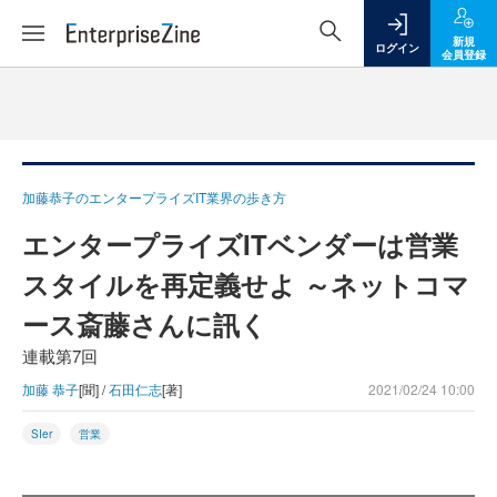
新規
ログイン
会員登録
加藤恭子のエンタープライズIT業界の歩き方
エンタープライズITベンダーは営業
スタイルを再定義せよ ～ネットコマ
ース斎藤さんに訊く
連載第7回
加藤 恭子
[聞] /
石田仁志
[著]
2021/02/24 10:00
SIer
営業