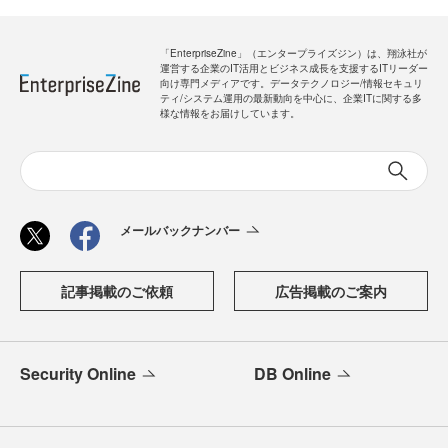
「EnterpriseZine」（エンタープライズジン）は、翔泳社が
運営する企業のIT活用とビジネス成長を支援するITリーダー
向け専門メディアです。データテクノロジー/情報セキュリ
ティ/システム運用の最新動向を中心に、企業ITに関する多
様な情報をお届けしています。
メールバックナンバー
記事掲載のご依頼
広告掲載のご案内
Security Online
DB Online