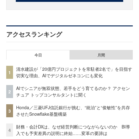
アクセスランキング
今日
月間
清水建設が「20億円プロジェクトを常駐者2名で」を目指す
1
切実な理由、AIでデジタルゼネコンにも変化
AIでシニアが無双状態、若手をどう育てるのか？ アクセン
2
チュア トップコンサルタントに聞く
Honda／三菱UFJ信託銀行が挑む、“統治”と“俊敏性”を共存
3
させたSnowflake基盤構築
財務・会計DXは、なぜ経営判断につながらないのか BI導
4
入でも予実差異の説明に終始……変革の要諦は