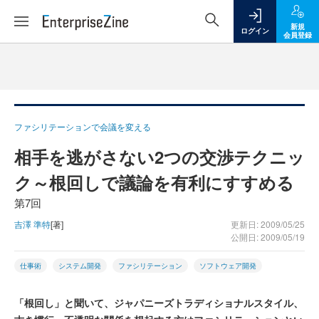
新規
ログイン
会員登録
ファシリテーションで会議を変える
相手を逃がさない2つの交渉テクニッ
ク～根回しで議論を有利にすすめる
第7回
吉澤 準特
[著]
更新日: 2009/05/25
公開日: 2009/05/19
仕事術
システム開発
ファシリテーション
ソフトウェア開発
「根回し」と聞いて、ジャパニーズトラディショナルスタイル、