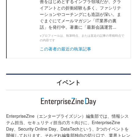
善をはじめとするインフラ領域だが、クラ
イアントとの折衝経験も多く、ファシリテ
ーションやコーチングにも造詣が深い。ま
ぐまぐにてメールマガジン「IT業界の裏
話」を発行中。著書に「最新会議運営...
※プロフィールは、執筆時点、または直近の記事の寄稿時点で
の内容です
この著者の最近の執筆記事
イベント
EnterpriseZine（エンタープライズジン）編集部では、情報シス
テム担当、セキュリティ担当の方々向けに、EnterpriseZine
Day、Security Online Day、DataTechという、3つのイベントを
開催しております。それぞれ編集部独自の切り口で、業界トレン