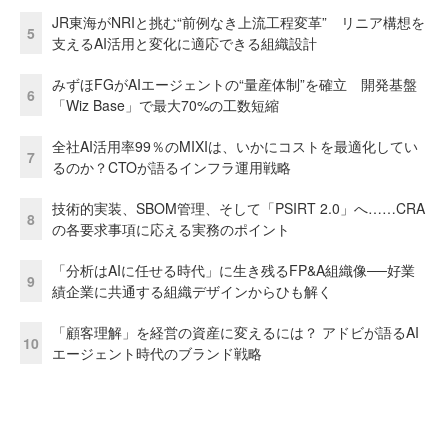
JR東海がNRIと挑む“前例なき上流工程変革” リニア構想を
5
支えるAI活用と変化に適応できる組織設計
みずほFGがAIエージェントの“量産体制”を確立 開発基盤
6
「Wiz Base」で最大70%の工数短縮
全社AI活用率99％のMIXIは、いかにコストを最適化してい
7
るのか？CTOが語るインフラ運用戦略
技術的実装、SBOM管理、そして「PSIRT 2.0」へ……CRA
8
の各要求事項に応える実務のポイント
「分析はAIに任せる時代」に生き残るFP&A組織像──好業
9
績企業に共通する組織デザインからひも解く
「顧客理解」を経営の資産に変えるには？ アドビが語るAI
10
エージェント時代のブランド戦略