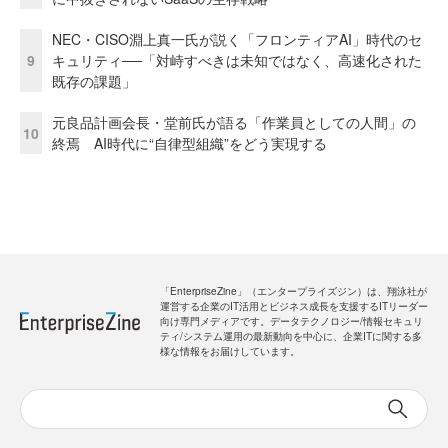
NEC・CISO淵上真一氏が説く「フロンティアAI」時代のセ
9
キュリティ──「対峙すべきは未知ではなく、高速化された
既存の課題」
元良品計画会長・堂前氏が語る「作業員としての人間」の
10
終焉 AI時代に“自律型組織”をどう実現する
「EnterpriseZine」（エンタープライズジン）は、翔泳社が
運営する企業のIT活用とビジネス成長を支援するITリーダー
向け専門メディアです。データテクノロジー/情報セキュリ
ティ/システム運用の最新動向を中心に、企業ITに関する多
様な情報をお届けしています。