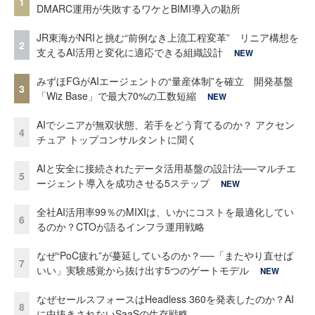
1
DMARC運用が失敗するワケとBIMI導入の勘所
JR東海がNRIと挑む“前例なき上流工程変革” リニア構想を
2
支えるAI活用と変化に適応できる組織設計
NEW
みずほFGがAIエージェントの“量産体制”を確立 開発基盤
3
「Wiz Base」で最大70%の工数短縮
NEW
AIでシニアが無双状態、若手をどう育てるのか？ アクセン
4
チュア トップコンサルタントに聞く
AIと安全に接続されたデータ活用基盤の設計法──マルチエ
5
ージェント導入を成功させる5ステップ
NEW
全社AI活用率99％のMIXIは、いかにコストを最適化してい
6
るのか？CTOが語るインフラ運用戦略
なぜ“PoC疲れ”が蔓延しているのか？──「またやり直せば
7
いい」実験感覚から抜け出す5つのゲートモデル
NEW
なぜセールスフォースはHeadless 360を発表したのか？AI
8
に中抜きされないSaaSの生存戦略