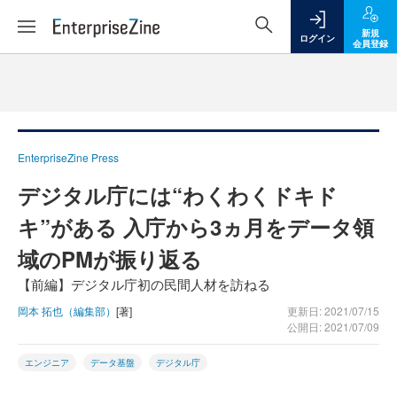
新規
ログイン
会員登録
EnterpriseZine Press
デジタル庁には“わくわくドキド
キ”がある 入庁から3ヵ月をデータ領
域のPMが振り返る
【前編】デジタル庁初の民間人材を訪ねる
岡本 拓也（編集部）
[著]
更新日: 2021/07/15
公開日: 2021/07/09
エンジニア
データ基盤
デジタル庁