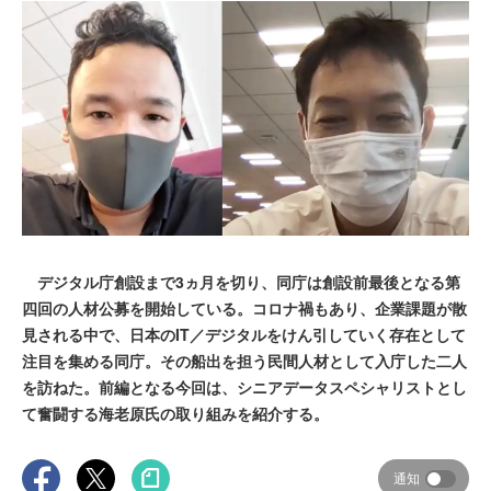
デジタル庁創設まで3ヵ月を切り、同庁は創設前最後となる第
四回の人材公募を開始している。コロナ禍もあり、企業課題が散
見される中で、日本のIT／デジタルをけん引していく存在として
注目を集める同庁。その船出を担う民間人材として入庁した二人
を訪ねた。前編となる今回は、シニアデータスペシャリストとし
て奮闘する海老原氏の取り組みを紹介する。
通知