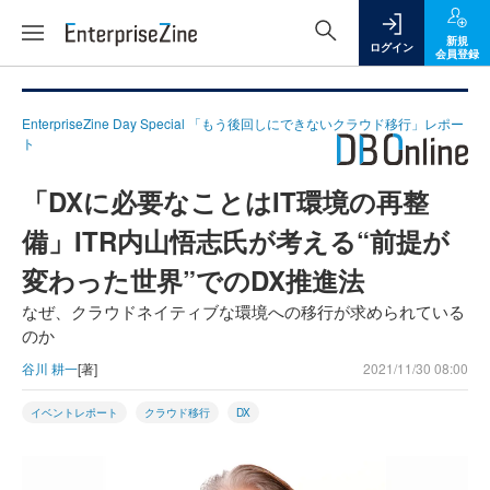
新規
ログイン
会員登録
EnterpriseZine Day Special 「もう後回しにできないクラウド移行」レポー
ト
「DXに必要なことはIT環境の再整
備」ITR内山悟志氏が考える“前提が
変わった世界”でのDX推進法
なぜ、クラウドネイティブな環境への移行が求められている
のか
谷川 耕一
[著]
2021/11/30 08:00
イベントレポート
クラウド移行
DX