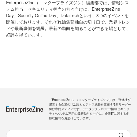
EnterpriseZine（エンタープライズジン）編集部では、情報シス
テム担当、セキュリティ担当の方々向けに、EnterpriseZine
Day、Security Online Day、DataTechという、3つのイベントを
開催しております。それぞれ編集部独自の切り口で、業界トレン
ドや最新事例を網羅。最新の動向を知ることができる場として、
好評を得ています。
「EnterpriseZine」（エンタープライズジン）は、翔泳社が
運営する企業のIT活用とビジネス成長を支援するITリーダー
向け専門メディアです。データテクノロジー/情報セキュリ
ティ/システム運用の最新動向を中心に、企業ITに関する多
様な情報をお届けしています。