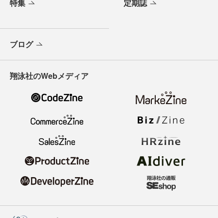
特集
定期誌
ブログ
翔泳社のWebメディア