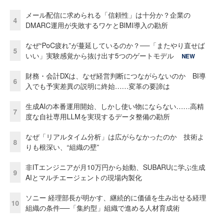
メール配信に求められる「信頼性」は十分か？企業の
4
DMARC運用が失敗するワケとBIMI導入の勘所
なぜ“PoC疲れ”が蔓延しているのか？──「またやり直せば
5
いい」実験感覚から抜け出す5つのゲートモデル
NEW
財務・会計DXは、なぜ経営判断につながらないのか BI導
6
入でも予実差異の説明に終始……変革の要諦は
生成AIの本番運用開始、しかし使い物にならない……高精
7
度な自社専用LLMを実現するデータ整備の勘所
なぜ「リアルタイム分析」は広がらなかったのか 技術よ
8
りも根深い、“組織の壁”
非ITエンジニアが月10万円から始動、SUBARUに学ぶ生成
9
AIとマルチエージェントの現場内製化
ソニー 経理部長が明かす、継続的に価値を生み出せる経理
10
組織の条件──「集約型」組織で進める人材育成術