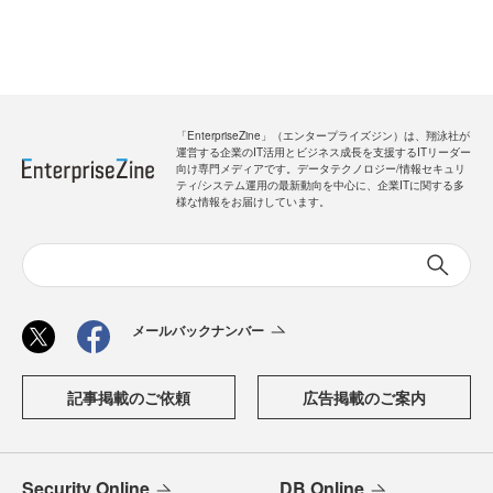
「EnterpriseZine」（エンタープライズジン）は、翔泳社が
運営する企業のIT活用とビジネス成長を支援するITリーダー
向け専門メディアです。データテクノロジー/情報セキュリ
ティ/システム運用の最新動向を中心に、企業ITに関する多
様な情報をお届けしています。
メールバックナンバー
記事掲載のご依頼
広告掲載のご案内
Security Online
DB Online