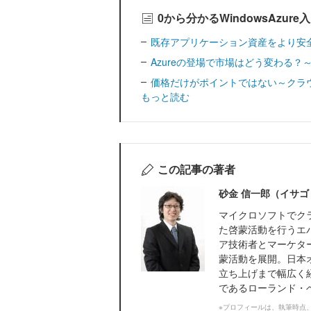
0から分かるWindowsAzur
既存アプリケーション資産をより安全に
Azureの登場で市場はどう変わる
価格だけがポイントではない～クラウ
もっと読む
この記事の著者
砂金 信一郎（イサゴ
マイクロソフトでク
た啓蒙活動を行うエ
ア技術者とマーケタ
蒙活動を展開。日本
立ち上げまで幅広く
であるローランド・ベ
※プロフィールは、執筆時点