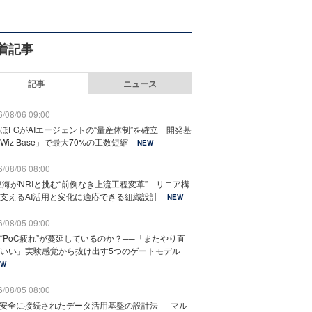
着記事
記事
ニュース
/08/06 09:00
ほFGがAIエージェントの“量産体制”を確立 開発基
Wiz Base」で最大70%の工数短縮
NEW
/08/06 08:00
東海がNRIと挑む“前例なき上流工程変革” リニア構
支えるAI活用と変化に適応できる組織設計
NEW
/08/05 09:00
“PoC疲れ”が蔓延しているのか？──「またやり直
いい」実験感覚から抜け出す5つのゲートモデル
EW
/08/05 08:00
と安全に接続されたデータ活用基盤の設計法──マル