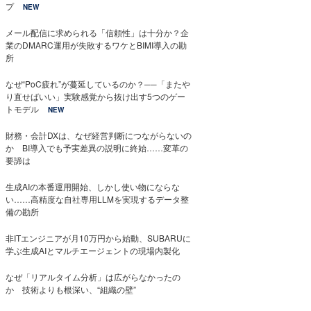
プ
NEW
メール配信に求められる「信頼性」は十分か？企
業のDMARC運用が失敗するワケとBIMI導入の勘
所
なぜ“PoC疲れ”が蔓延しているのか？──「またや
り直せばいい」実験感覚から抜け出す5つのゲー
トモデル
NEW
財務・会計DXは、なぜ経営判断につながらないの
か BI導入でも予実差異の説明に終始……変革の
要諦は
生成AIの本番運用開始、しかし使い物にならな
い……高精度な自社専用LLMを実現するデータ整
備の勘所
非ITエンジニアが月10万円から始動、SUBARUに
学ぶ生成AIとマルチエージェントの現場内製化
なぜ「リアルタイム分析」は広がらなかったの
か 技術よりも根深い、“組織の壁”