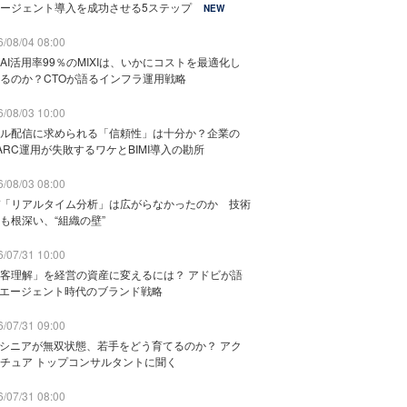
ージェント導入を成功させる5ステップ
NEW
/08/04 08:00
AI活用率99％のMIXIは、いかにコストを最適化し
るのか？CTOが語るインフラ運用戦略
/08/03 10:00
ル配信に求められる「信頼性」は十分か？企業の
ARC運用が失敗するワケとBIMI導入の勘所
/08/03 08:00
「リアルタイム分析」は広がらなかったのか 技術
も根深い、“組織の壁”
/07/31 10:00
客理解」を経営の資産に変えるには？ アドビが語
Iエージェント時代のブランド戦略
/07/31 09:00
でシニアが無双状態、若手をどう育てるのか？ アク
チュア トップコンサルタントに聞く
/07/31 08:00