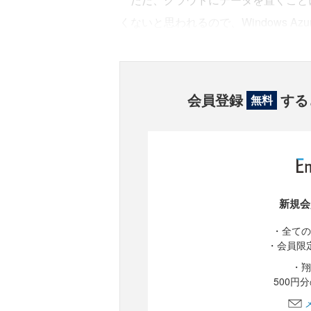
くないと思われるので、Windows 
会員登録
する
無料
新規会
・全ての
・会員限
・翔
500円