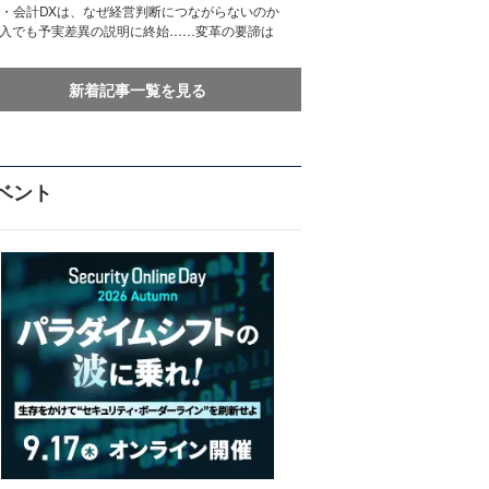
務・会計DXは、なぜ経営判断につながらないのか
導入でも予実差異の説明に終始……変革の要諦は
新着記事一覧を見る
ベント