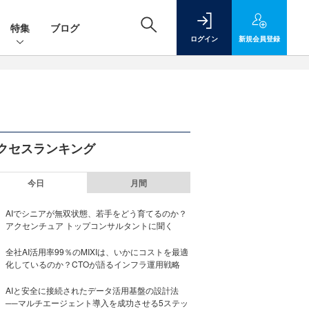
特集
ブログ
ログイン
新規
会員登録
クセスランキング
今日
月間
AIでシニアが無双状態、若手をどう育てるのか？
アクセンチュア トップコンサルタントに聞く
全社AI活用率99％のMIXIは、いかにコストを最適
化しているのか？CTOが語るインフラ運用戦略
AIと安全に接続されたデータ活用基盤の設計法
──マルチエージェント導入を成功させる5ステッ