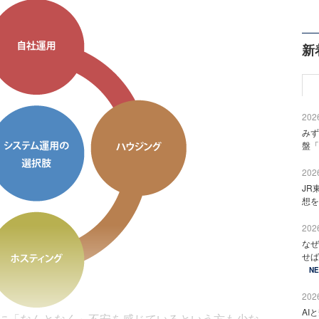
新
2026
みず
盤「
2026
JR
想を
2026
なぜ
せば
N
2026
AI
に「なんとなく」不安を感じているという方も少な