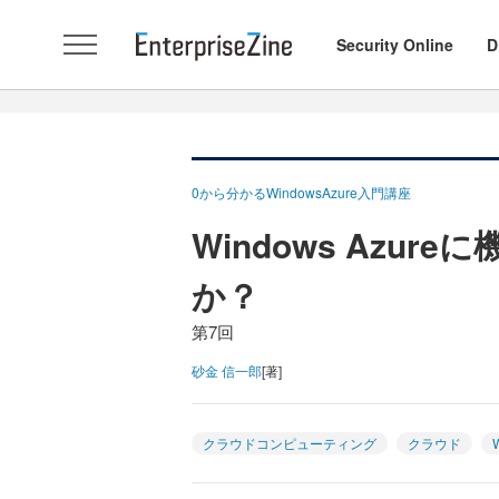
Security Online
D
0から分かるWindowsAzure入門講座
Windows Azu
か？
第7回
砂金 信一郎
[著]
クラウドコンピューティング
クラウド