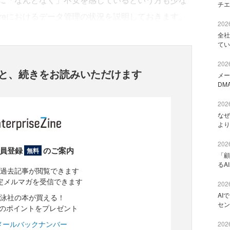
チエ
Azureにおけるデータ管理の状況を説明しておきます。
2026
全社
てい
2026
と、
続きをお読みいただけます
メー
DM
2026
なぜ
より
2026
員登録
のご案内
無料
「顧
るA
過去記事が閲覧できます
定メルマガを受信できます
2026
AI
泳社の本が買える！
セン
分のポイントをプレゼント
メールバックナンバー
2026