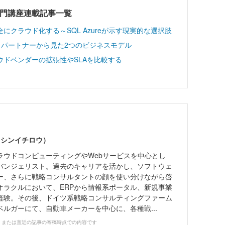
e入門講座連載記事一覧
クラウド化する～SQL Azureが示す現実的な選択肢
？～パートナーから見た2つのビジネスモデル
ドベンダーの拡張性やSLAを比較する
 シンイチロウ）
ラウドコンピューティングやWebサービスを中心とし
バンジェリスト。過去のキャリアを活かし、ソフトウェ
ー、さらに戦略コンサルタントの顔を使い分けながら啓
オラクルにおいて、ERPから情報系ポータル、新規事業
経験。その後、ドイツ系戦略コンサルティングファーム
ルガーにて、自動車メーカーを中心に、各種戦...
、または直近の記事の寄稿時点での内容です