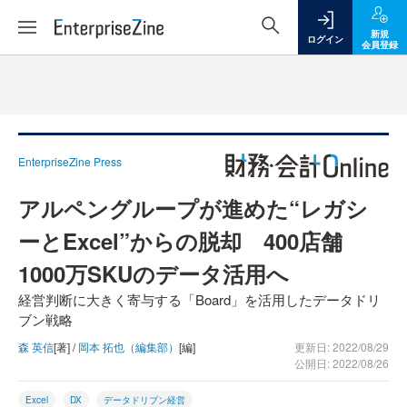
新規
ログイン
会員登録
EnterpriseZine Press
アルペングループが進めた“レガシ
ーとExcel”からの脱却 400店舗
1000万SKUのデータ活用へ
経営判断に大きく寄与する「Board」を活用したデータドリ
ブン戦略
森 英信
[著] /
岡本 拓也（編集部）
[編]
更新日: 2022/08/29
公開日: 2022/08/26
Excel
DX
データドリブン経営