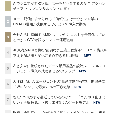
AIでシニアが無双状態、若手をどう育てるのか？ アクセン
1
チュア トップコンサルタントに聞く
メール配信に求められる「信頼性」は十分か？企業の
2
DMARC運用が失敗するワケとBIMI導入の勘所
全社AI活用率99％のMIXIは、いかにコストを最適化してい
3
るのか？CTOが語るインフラ運用戦略
JR東海がNRIと挑む“前例なき上流工程変革” リニア構想を
4
支えるAI活用と変化に適応できる組織設計
NEW
AIと安全に接続されたデータ活用基盤の設計法──マルチエ
5
ージェント導入を成功させる5ステップ
NEW
みずほFGがAIエージェントの“量産体制”を確立 開発基盤
6
「Wiz Base」で最大70%の工数短縮
NEW
なぜ“PoC疲れ”が蔓延しているのか？──「またやり直せば
7
いい」実験感覚から抜け出す5つのゲートモデル
NEW
財務・会計DXは、なぜ経営判断につながらないのか BI導