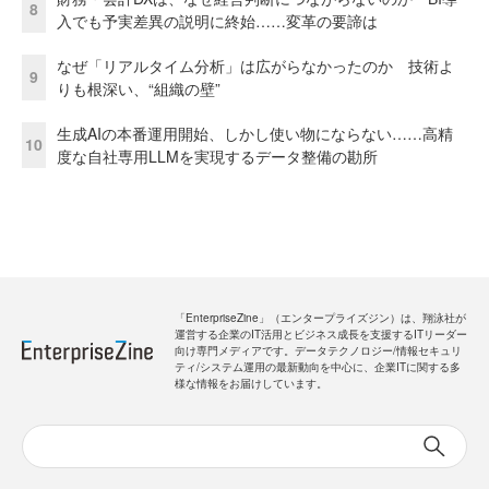
8
入でも予実差異の説明に終始……変革の要諦は
なぜ「リアルタイム分析」は広がらなかったのか 技術よ
9
りも根深い、“組織の壁”
生成AIの本番運用開始、しかし使い物にならない……高精
10
度な自社専用LLMを実現するデータ整備の勘所
「EnterpriseZine」（エンタープライズジン）は、翔泳社が
運営する企業のIT活用とビジネス成長を支援するITリーダー
向け専門メディアです。データテクノロジー/情報セキュリ
ティ/システム運用の最新動向を中心に、企業ITに関する多
様な情報をお届けしています。