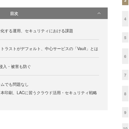
目次
4
雑化する運用、セキュリティにおける課題
5
トラストがデフォルト、中心サービスの「Vault」とは
6
tが、侵入・被害も防ぐ
7
ームでも問題なし
本印刷、LACに習うクラウド活用・セキュリティ戦略
8
9
10