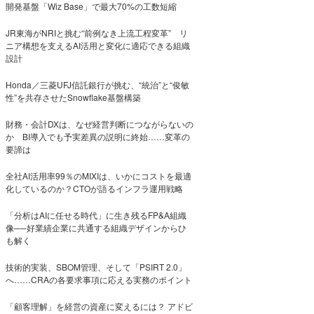
開発基盤「Wiz Base」で最大70%の工数短縮
JR東海がNRIと挑む“前例なき上流工程変革” リ
ニア構想を支えるAI活用と変化に適応できる組織
設計
Honda／三菱UFJ信託銀行が挑む、“統治”と“俊敏
性”を共存させたSnowflake基盤構築
財務・会計DXは、なぜ経営判断につながらないの
か BI導入でも予実差異の説明に終始……変革の
要諦は
全社AI活用率99％のMIXIは、いかにコストを最適
化しているのか？CTOが語るインフラ運用戦略
「分析はAIに任せる時代」に生き残るFP&A組織
像──好業績企業に共通する組織デザインからひ
も解く
技術的実装、SBOM管理、そして「PSIRT 2.0」
へ……CRAの各要求事項に応える実務のポイント
「顧客理解」を経営の資産に変えるには？ アドビ