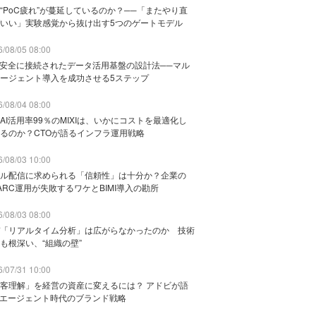
“PoC疲れ”が蔓延しているのか？──「またやり直
いい」実験感覚から抜け出す5つのゲートモデル
/08/05 08:00
と安全に接続されたデータ活用基盤の設計法──マル
ージェント導入を成功させる5ステップ
/08/04 08:00
AI活用率99％のMIXIは、いかにコストを最適化し
るのか？CTOが語るインフラ運用戦略
/08/03 10:00
ル配信に求められる「信頼性」は十分か？企業の
ARC運用が失敗するワケとBIMI導入の勘所
/08/03 08:00
「リアルタイム分析」は広がらなかったのか 技術
も根深い、“組織の壁”
/07/31 10:00
客理解」を経営の資産に変えるには？ アドビが語
Iエージェント時代のブランド戦略