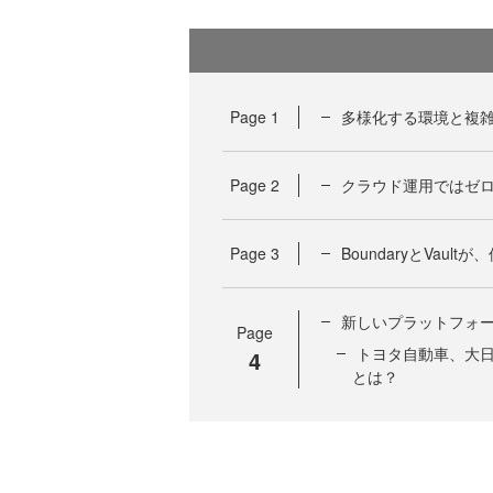
Page
1
多様化する環境と複
Page
2
クラウド運用ではゼロ
Page
3
BoundaryとVaul
新しいプラットフォ
Page
トヨタ自動車、大日
4
とは？