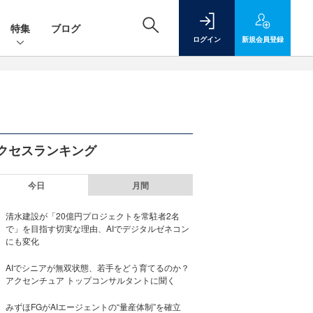
特集
ブログ
ログイン
新規
会員登録
クセスランキング
今日
月間
清水建設が「20億円プロジェクトを常駐者2名
で」を目指す切実な理由、AIでデジタルゼネコン
にも変化
AIでシニアが無双状態、若手をどう育てるのか？
アクセンチュア トップコンサルタントに聞く
みずほFGがAIエージェントの“量産体制”を確立