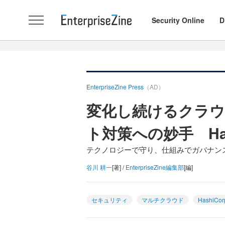
Security Online
D
EnterpriseZine Press
（AD）
変化し続けるクラ
ト対策への妙手 Ha
テクノロジーで守り、仕組みでガバナン
谷川 耕一
[著] /
EnterpriseZine編集部
[編]
セキュリティ
マルチクラウド
HashiCor