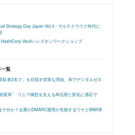
l Strategy Day Japan Vol.3 - マルチクラウド時代に
用
ashiCorp Vaultハンズオンワークショップ
記事一覧
常駐者2名で」を目指す切実な理由、AIでデジタルゼネ
工程変革” リニア構想を支えるAI活用と変化に適応で
十分か？企業のDMARC運用が失敗するワケとBIMI導