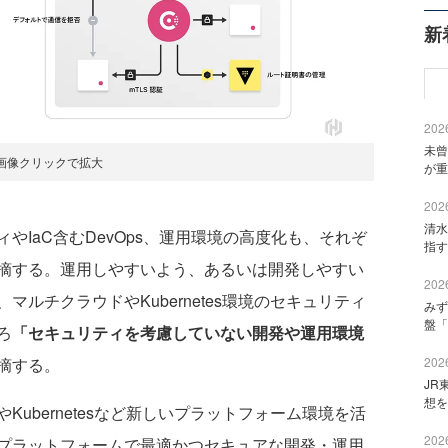
新
2026
未曾
画像クリックで拡大
が重
2026
清水
IaC含むDevOps、運用環境の高度化も、それぞ
指す
摘する。運用しやすいよう、あるいは開発しやすい
2026
ルチクラウドやKubernetes環境のセキュリティ
みず
盤「
ろ
「セキュリティを考慮していない開発や運用環境
摘する。
2026
JR
想を
ubernetesなど新しいプラットフォーム環境を活
2026
プラットフォームで最適かつセキュアな開発・運用