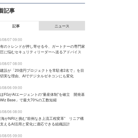
着記事
記事
ニュース
/08/07 09:00
有のトレンドが押し寄せる今、ガートナーの専門家
圧に悩むセキュリティリーダーへ送るアドバイス
/08/07 08:00
建設が「20億円プロジェクトを常駐者2名で」を目
切実な理由、AIでデジタルゼネコンにも変化
/08/06 09:00
ほFGがAIエージェントの“量産体制”を確立 開発基
Wiz Base」で最大70%の工数短縮
/08/06 08:00
東海がNRIと挑む“前例なき上流工程変革” リニア構
支えるAI活用と変化に適応できる組織設計
/08/05 09:00