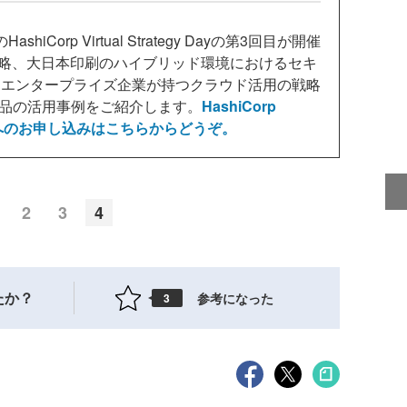
hiCorp Virtual Strategy Dayの第3回目が開催
戦略、大日本印刷のハイブリッド環境におけるセキ
るエンタープライズ企業が持つクラウド活用の戦略
p製品の活用事例をご紹介します。
HashiCorp
an Vol.3へのお申し込みはこちらからどうぞ。
2
3
4
たか？
参考になった
3