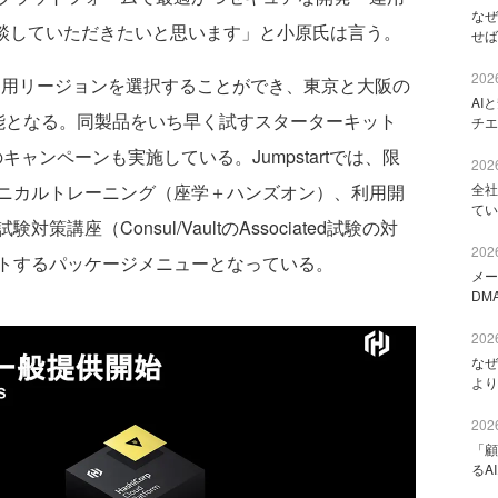
なぜ
に相談していただきたいと思います」と小原氏は言う。
せば
2026
sulは利用リージョンを選択することができ、東京と大阪の
AI
能となる。同製品をいち早く試すスターターキット
チエ
のキャンペーンも実施している。Jumpstartでは、限
2026
ニカルトレーニング（座学＋ハンズオン）、利用開
全社
てい
座（Consul/VaultのAssociated試験の対
2026
トするパッケージメニューとなっている。
メー
DM
2026
なぜ
より
2026
「顧
るA