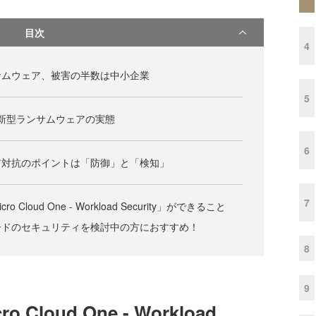
目次
4
サムウェア、被害の半数は中小企業
5
最新型ランサムウェアの実態
6
ア対抗のポイントは「防御」と「検知」
7
o Cloud One - Workload Security」ができること
ードのセキュリティを検討中の方におすすめ！
8
9
 Cloud One - Workload