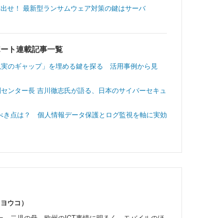
け出せ！ 最新型ランサムウェア対策の鍵はサーバ
022レポート連載記事一覧
現実のギャップ」を埋める鍵を探る 活用事例から見
 副センター長 吉川徹志氏が語る、日本のサイバーセキュ
べき点は？ 個人情報データ保護とログ監視を軸に実効
 ヨウコ）
ー。二児の母。欧州のICT事情に明るく、モバイルのほ