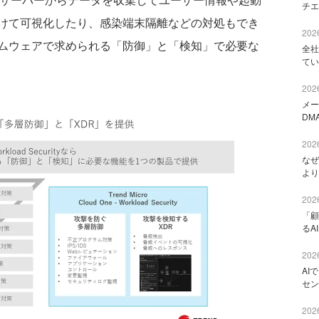
チエ
けて可視化したり、感染端末隔離などの対処もでき
2026
ムウェアで求められる「防御」と「検知」で必要な
全社
てい
2026
メー
DM
2026
なぜ
より
2026
「顧
るA
2026
AI
セン
2026