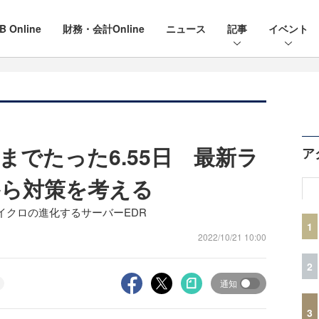
B Online
財務・会計Online
ニュース
記事
イベント
までたった6.55日 最新ラ
ア
から対策を考える
イクロの進化するサーバーEDR
1
2022/10/21 10:00
2
通知
3