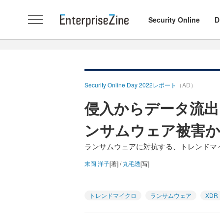
Security Online
D
Security Online Day 2022レポート
（AD）
侵入からデータ流出
ンサムウェア被害
ランサムウェアに対抗する、トレンドマ
末岡 洋子
[著] /
丸毛透
[写]
トレンドマイクロ
ランサムウェア
XDR