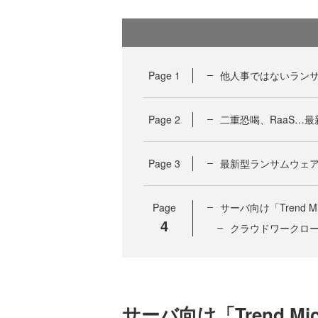
Page
1
他人事ではないラン
Page
2
二重恐喝、RaaS…
Page
3
最新型ランサムウェ
Page
サーバ向け「Trend Micr
4
クラウドワークロ
サーバ向け「Trend Micro