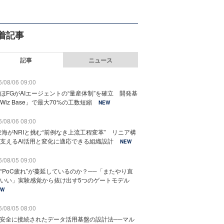
着記事
記事
ニュース
/08/06 09:00
ほFGがAIエージェントの“量産体制”を確立 開発基
Wiz Base」で最大70%の工数短縮
NEW
/08/06 08:00
東海がNRIと挑む“前例なき上流工程変革” リニア構
支えるAI活用と変化に適応できる組織設計
NEW
/08/05 09:00
“PoC疲れ”が蔓延しているのか？──「またやり直
いい」実験感覚から抜け出す5つのゲートモデル
EW
/08/05 08:00
と安全に接続されたデータ活用基盤の設計法──マル