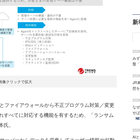
新
2026
みず
盤「
2026
画像クリックで拡大
JR
想を
2026
S/IDSとファイアウォールから不正プログラム対策／変更
なぜ
せば
れすべてに対応する機能を有するため、「ランサム
N
本氏。
2026
AI
サーバーからデータを収集してユーザー情報や起動