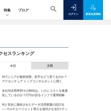
特集
ブログ
ログイン
新規
会員登録
クセスランキング
今日
月間
AIでシニアが無双状態、若手をどう育てるのか？
アクセンチュア トップコンサルタントに聞く
全社AI活用率99％のMIXIは、いかにコストを最適
化しているのか？CTOが語るインフラ運用戦略
AIと安全に接続されたデータ活用基盤の設計法
──マルチエージェント導入を成功させる5ステッ