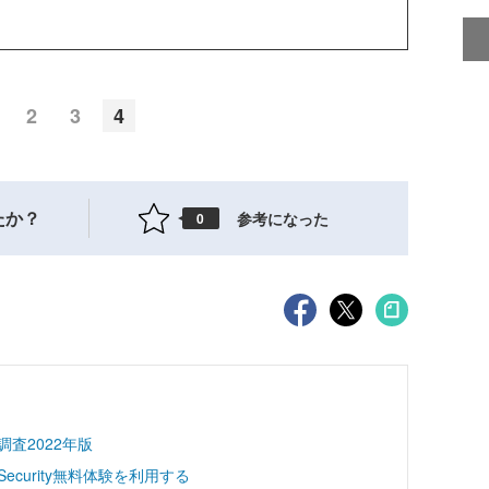
2
3
4
たか？
参考になった
0
査2022年版
load Security無料体験を利用する