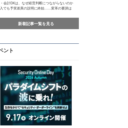
務・会計DXは、なぜ経営判断につながらないのか
導入でも予実差異の説明に終始……変革の要諦は
新着記事一覧を見る
ベント