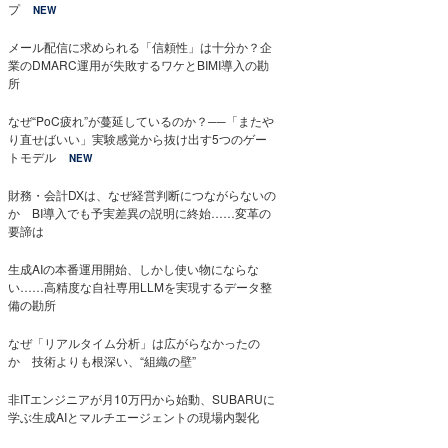
プ
NEW
メール配信に求められる「信頼性」は十分か？企
業のDMARC運用が失敗するワケとBIMI導入の勘
所
なぜ“PoC疲れ”が蔓延しているのか？──「またや
り直せばいい」実験感覚から抜け出す5つのゲー
トモデル
NEW
財務・会計DXは、なぜ経営判断につながらないの
か BI導入でも予実差異の説明に終始……変革の
要諦は
生成AIの本番運用開始、しかし使い物にならな
い……高精度な自社専用LLMを実現するデータ整
備の勘所
なぜ「リアルタイム分析」は広がらなかったの
か 技術よりも根深い、“組織の壁”
非ITエンジニアが月10万円から始動、SUBARUに
学ぶ生成AIとマルチエージェントの現場内製化