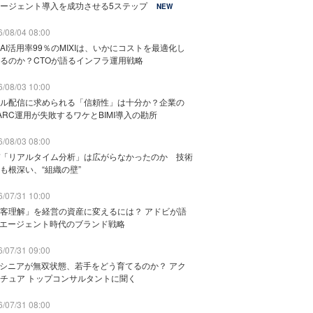
ージェント導入を成功させる5ステップ
NEW
/08/04 08:00
AI活用率99％のMIXIは、いかにコストを最適化し
るのか？CTOが語るインフラ運用戦略
/08/03 10:00
ル配信に求められる「信頼性」は十分か？企業の
ARC運用が失敗するワケとBIMI導入の勘所
/08/03 08:00
「リアルタイム分析」は広がらなかったのか 技術
も根深い、“組織の壁”
/07/31 10:00
客理解」を経営の資産に変えるには？ アドビが語
Iエージェント時代のブランド戦略
/07/31 09:00
でシニアが無双状態、若手をどう育てるのか？ アク
チュア トップコンサルタントに聞く
/07/31 08:00