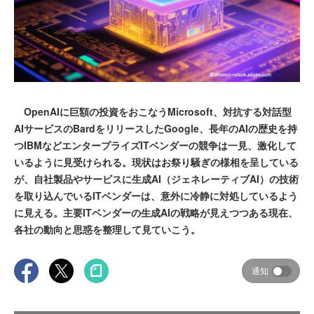
OpenAIに巨額の投資をおこなうMicrosoft、対抗する対話型
AIサービスのBardをリリースしたGoogle、長年のAIの歴史を持
つIBMなどエンタープライズITベンダーの競争は一見、激化して
いるように見受けられる。現状はお祭り騒ぎの様相を呈している
が、自社製品やサービスに生成AI（ジェネレーティブAI）の技術
を取り込んでいるITベンダーは、意外に冷静に対処しているよう
に見える。主要ITベンダーの生成AIの戦略が見えつつある現在、
各社の動向と思惑を整理して見ていこう。
通知