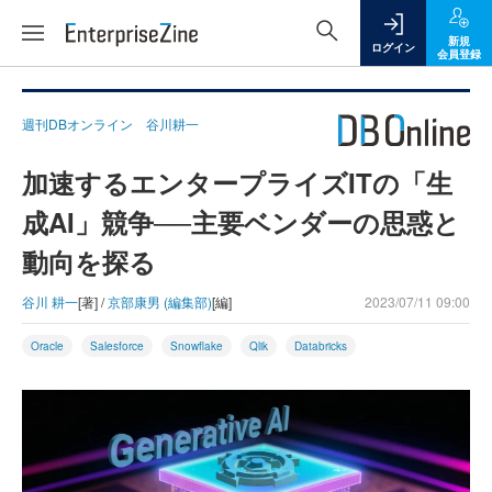
新規
ログイン
会員登録
週刊DBオンライン 谷川耕一
加速するエンタープライズITの「生
成AI」競争──主要ベンダーの思惑と
動向を探る
谷川 耕一
[著] /
京部康男 (編集部)
[編]
2023/07/11 09:00
Oracle
Salesforce
Snowflake
Qlik
Databricks