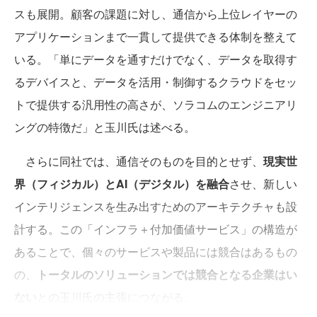
スも展開。顧客の課題に対し、通信から上位レイヤーの
アプリケーションまで一貫して提供できる体制を整えて
いる。「単にデータを通すだけでなく、データを取得す
るデバイスと、データを活用・制御するクラウドをセッ
トで提供する汎用性の高さが、ソラコムのエンジニアリ
ングの特徴だ」と玉川氏は述べる。
さらに同社では、通信そのものを目的とせず、
現実世
界（フィジカル）とAI（デジタル）を融合
させ、新しい
インテリジェンスを生み出すためのアーキテクチャも設
計する。この「インフラ＋付加価値サービス」の構造が
あることで、個々のサービスや製品には競合はあるもの
の、
トータルのソリューションでは競合となる企業はい
ない
との玉川氏の主張につながる。