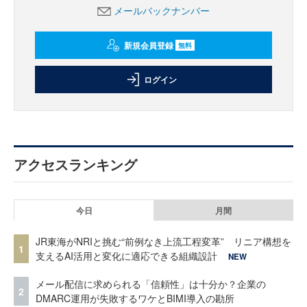
メールバックナンバー
新規会員登録
無料
ログイン
アクセスランキング
今日
月間
JR東海がNRIと挑む“前例なき上流工程変革” リニア構想を
1
支えるAI活用と変化に適応できる組織設計
NEW
メール配信に求められる「信頼性」は十分か？企業の
2
DMARC運用が失敗するワケとBIMI導入の勘所