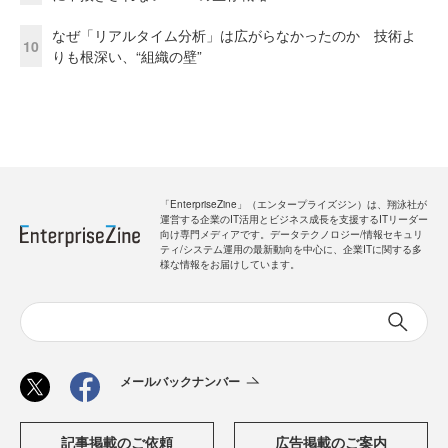
なぜ「リアルタイム分析」は広がらなかったのか 技術よ
10
りも根深い、“組織の壁”
「EnterpriseZine」（エンタープライズジン）は、翔泳社が
運営する企業のIT活用とビジネス成長を支援するITリーダー
向け専門メディアです。データテクノロジー/情報セキュリ
ティ/システム運用の最新動向を中心に、企業ITに関する多
様な情報をお届けしています。
メールバックナンバー
記事掲載のご依頼
広告掲載のご案内