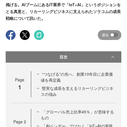
掲げる。AIブームにあるIT業界で「IoT×AI」というポジションを
とる真意と、リカーリングビジネスに支えられたソラコムの成長
戦略について訊いた。
通知
目次
“つなげる”の先へ、創業10年目に企業価
Page
値を再定義
1
堅実な成長を支えるリカーリングビジネ
スの強み
「グローバル売上比率45％」が意味する
もの
Page
2
「AIベンダー」ではなく「IoT×AIの実践