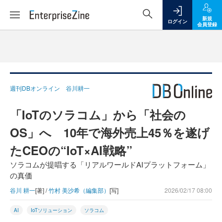
新規
ログイン
会員登録
週刊DBオンライン 谷川耕一
「IoTのソラコム」から「社会の
OS」へ 10年で海外売上45％を遂げ
たCEOの“IoT×AI戦略”
ソラコムが提唱する「リアルワールドAIプラットフォーム」
の真価
谷川 耕一
[著] /
竹村 美沙希（編集部）
[写]
2026/02/17 08:00
AI
IoTソリューション
ソラコム