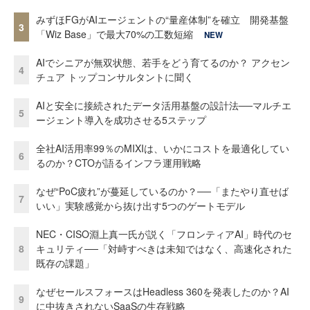
みずほFGがAIエージェントの“量産体制”を確立 開発基盤
3
「Wiz Base」で最大70%の工数短縮
NEW
AIでシニアが無双状態、若手をどう育てるのか？ アクセン
4
チュア トップコンサルタントに聞く
AIと安全に接続されたデータ活用基盤の設計法──マルチエ
5
ージェント導入を成功させる5ステップ
全社AI活用率99％のMIXIは、いかにコストを最適化してい
6
るのか？CTOが語るインフラ運用戦略
なぜ“PoC疲れ”が蔓延しているのか？──「またやり直せば
7
いい」実験感覚から抜け出す5つのゲートモデル
NEC・CISO淵上真一氏が説く「フロンティアAI」時代のセ
8
キュリティ──「対峙すべきは未知ではなく、高速化された
既存の課題」
なぜセールスフォースはHeadless 360を発表したのか？AI
9
に中抜きされないSaaSの生存戦略