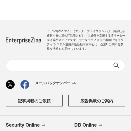
「EnterpriseZine」（エンタープライズジン）は、翔泳社が
運営する企業のIT活用とビジネス成長を支援するITリーダー
向け専門メディアです。データテクノロジー/情報セキュリ
ティ/システム運用の最新動向を中心に、企業ITに関する多
様な情報をお届けしています。
メールバックナンバー
記事掲載のご依頼
広告掲載のご案内
Security Online
DB Online