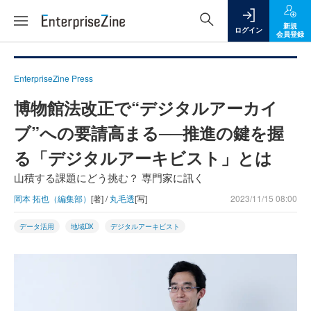
新規
ログイン
会員登録
EnterpriseZine Press
博物館法改正で“デジタルアーカイ
ブ”への要請高まる──推進の鍵を握
る「デジタルアーキビスト」とは
山積する課題にどう挑む？ 専門家に訊く
岡本 拓也（編集部）
[著] /
丸毛透
[写]
2023/11/15 08:00
データ活用
地域DX
デジタルアーキビスト