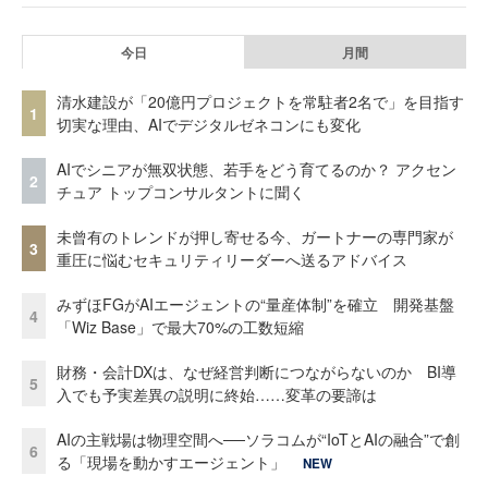
今日
月間
清水建設が「20億円プロジェクトを常駐者2名で」を目指す
1
切実な理由、AIでデジタルゼネコンにも変化
AIでシニアが無双状態、若手をどう育てるのか？ アクセン
2
チュア トップコンサルタントに聞く
未曾有のトレンドが押し寄せる今、ガートナーの専門家が
3
重圧に悩むセキュリティリーダーへ送るアドバイス
みずほFGがAIエージェントの“量産体制”を確立 開発基盤
4
「Wiz Base」で最大70%の工数短縮
財務・会計DXは、なぜ経営判断につながらないのか BI導
5
入でも予実差異の説明に終始……変革の要諦は
AIの主戦場は物理空間へ──ソラコムが“IoTとAIの融合”で創
6
る「現場を動かすエージェント」
NEW