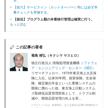
を。
【拾六】サービスイン（カットオーバー）時には必ず本
番チェックを実施する。
【拾伍】プログラム類の本番移行管理は確実に行う。
もっと読む
この記事の著者
菊島 靖弘（キクシマ ヤスヒロ）
独立行政法人 情報処理推進機構
ソフトウェ
ア・エンジニアリング・センター（SEC）
リサーチフェロー。1975年東京海上火災保
険に入社。以来30年間、損害保険、生命保
険、確定拠出年金といった業務システムの
開発に携わった他、東京海上日動システム
ズ取締役品質管理部長として、トラブル削
減や、開発品質管理の向上を実...
※プロフィールは、執筆時点、または直近の記事の寄稿時点で