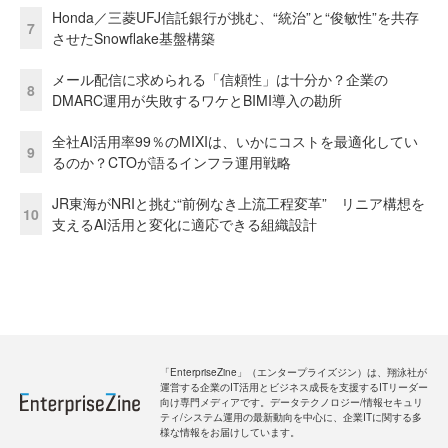
Honda／三菱UFJ信託銀行が挑む、“統治”と“俊敏性”を共存
7
させたSnowflake基盤構築
メール配信に求められる「信頼性」は十分か？企業の
8
DMARC運用が失敗するワケとBIMI導入の勘所
全社AI活用率99％のMIXIは、いかにコストを最適化してい
9
るのか？CTOが語るインフラ運用戦略
JR東海がNRIと挑む“前例なき上流工程変革” リニア構想を
10
支えるAI活用と変化に適応できる組織設計
「EnterpriseZine」（エンタープライズジン）は、翔泳社が
運営する企業のIT活用とビジネス成長を支援するITリーダー
向け専門メディアです。データテクノロジー/情報セキュリ
ティ/システム運用の最新動向を中心に、企業ITに関する多
様な情報をお届けしています。