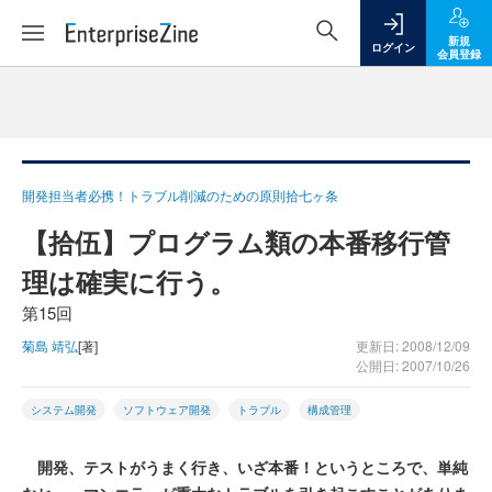
新規
ログイン
会員登録
開発担当者必携！トラブル削減のための原則拾七ヶ条
【拾伍】プログラム類の本番移行管
理は確実に行う。
第15回
菊島 靖弘
[著]
更新日: 2008/12/09
公開日: 2007/10/26
システム開発
ソフトウェア開発
トラブル
構成管理
開発、テストがうまく行き、いざ本番！というところで、単純