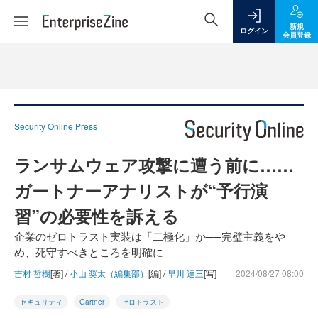
新規
ログイン
会員登録
Security Online Press
ランサムウェア攻撃に遭う前に……
ガートナーアナリストが“予行演
習”の必要性を訴える
企業のゼロトラスト実装は「二極化」か──完璧主義をや
め、死守すべきところを明確に
吉村 哲樹
[著] /
小山 奨太（編集部）
[編] /
早川 達三
[写]
2024/08/27 08:00
セキュリティ
Gartner
ゼロトラスト