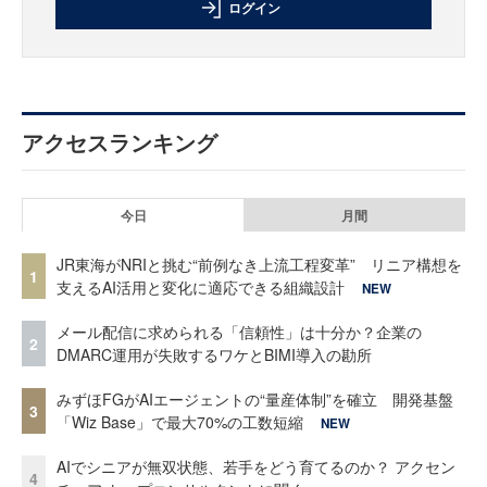
ログイン
アクセスランキング
今日
月間
JR東海がNRIと挑む“前例なき上流工程変革” リニア構想を
1
支えるAI活用と変化に適応できる組織設計
NEW
メール配信に求められる「信頼性」は十分か？企業の
2
DMARC運用が失敗するワケとBIMI導入の勘所
みずほFGがAIエージェントの“量産体制”を確立 開発基盤
3
「Wiz Base」で最大70%の工数短縮
NEW
AIでシニアが無双状態、若手をどう育てるのか？ アクセン
4