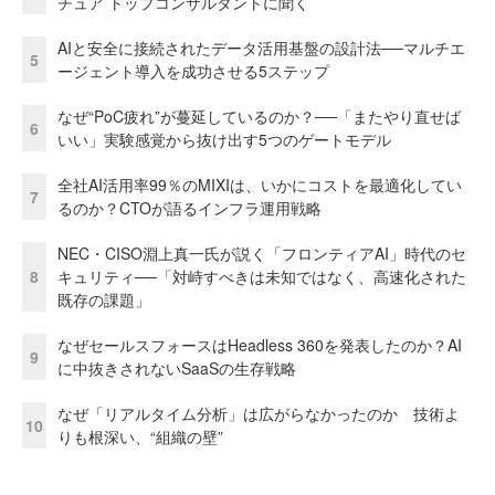
チュア トップコンサルタントに聞く
AIと安全に接続されたデータ活用基盤の設計法──マルチエ
5
ージェント導入を成功させる5ステップ
なぜ“PoC疲れ”が蔓延しているのか？──「またやり直せば
6
いい」実験感覚から抜け出す5つのゲートモデル
全社AI活用率99％のMIXIは、いかにコストを最適化してい
7
るのか？CTOが語るインフラ運用戦略
NEC・CISO淵上真一氏が説く「フロンティアAI」時代のセ
8
キュリティ──「対峙すべきは未知ではなく、高速化された
既存の課題」
なぜセールスフォースはHeadless 360を発表したのか？AI
9
に中抜きされないSaaSの生存戦略
なぜ「リアルタイム分析」は広がらなかったのか 技術よ
10
りも根深い、“組織の壁”