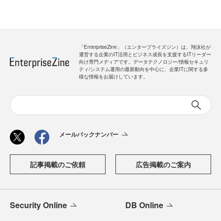
「EnterpriseZine」（エンタープライズジン）は、翔泳社が
運営する企業のIT活用とビジネス成長を支援するITリーダー
向け専門メディアです。データテクノロジー/情報セキュリ
ティ/システム運用の最新動向を中心に、企業ITに関する多
様な情報をお届けしています。
メールバックナンバー
記事掲載のご依頼
広告掲載のご案内
Security Online
DB Online