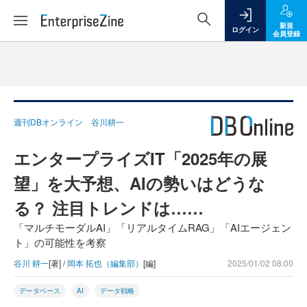
新規
ログイン
会員登録
週刊DBオンライン 谷川耕一
エンタープライズIT「2025年の展
望」を大予想、AIの勢いはどうな
る？ 注目トレンドは……
「マルチモーダルAI」「リアルタイムRAG」「AIエージェン
ト」の可能性を考察
谷川 耕一
[著] /
岡本 拓也（編集部）
[編]
2025/01/02 08:00
データベース
AI
データ戦略