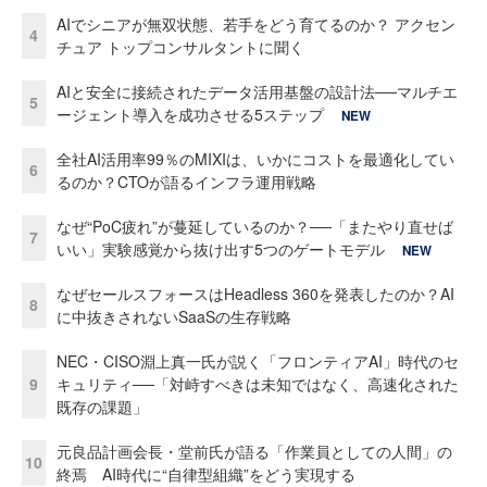
AIでシニアが無双状態、若手をどう育てるのか？ アクセン
4
チュア トップコンサルタントに聞く
AIと安全に接続されたデータ活用基盤の設計法──マルチエ
5
ージェント導入を成功させる5ステップ
NEW
全社AI活用率99％のMIXIは、いかにコストを最適化してい
6
るのか？CTOが語るインフラ運用戦略
なぜ“PoC疲れ”が蔓延しているのか？──「またやり直せば
7
いい」実験感覚から抜け出す5つのゲートモデル
NEW
なぜセールスフォースはHeadless 360を発表したのか？AI
8
に中抜きされないSaaSの生存戦略
NEC・CISO淵上真一氏が説く「フロンティアAI」時代のセ
9
キュリティ──「対峙すべきは未知ではなく、高速化された
既存の課題」
元良品計画会長・堂前氏が語る「作業員としての人間」の
10
終焉 AI時代に“自律型組織”をどう実現する