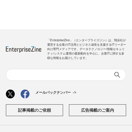
「EnterpriseZine」（エンタープライズジン）は、翔泳社が
運営する企業のIT活用とビジネス成長を支援するITリーダー
向け専門メディアです。データテクノロジー/情報セキュリ
ティ/システム運用の最新動向を中心に、企業ITに関する多
様な情報をお届けしています。
メールバックナンバー
記事掲載のご依頼
広告掲載のご案内