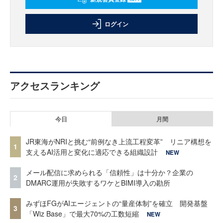
ログイン
アクセスランキング
今日
月間
JR東海がNRIと挑む“前例なき上流工程変革” リニア構想を
1
支えるAI活用と変化に適応できる組織設計
NEW
メール配信に求められる「信頼性」は十分か？企業の
2
DMARC運用が失敗するワケとBIMI導入の勘所
みずほFGがAIエージェントの“量産体制”を確立 開発基盤
3
「Wiz Base」で最大70%の工数短縮
NEW